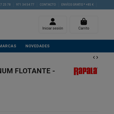
77 25 78
971 34 54 77
CONTACTO
ENVÍOS GRATIS * +85 €
Iniciar sesión
Carrito
MARCAS
NOVEDADES
UM FLOTANTE -