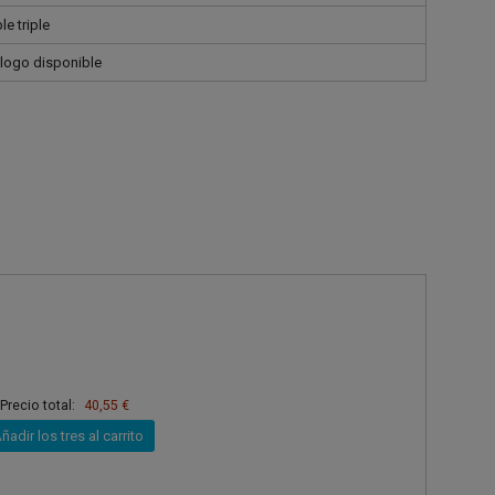
e triple
logo disponible
Precio total:
40,55 €
ñadir los tres al carrito