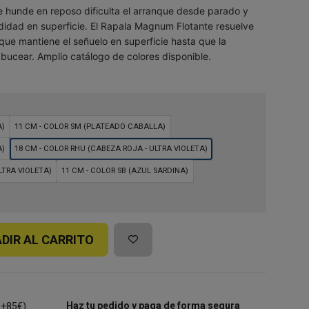
e hunde en reposo dificulta el arranque desde parado y
ndidad en superficie. El Rapala Magnum Flotante resuelve
 que mantiene el señuelo en superficie hasta que la
 bucear. Amplio catálogo de colores disponible.
A)
11 CM - COLOR SM (PLATEADO CABALLA)
A)
18 CM - COLOR RHU (CABEZA ROJA - ULTRA VIOLETA)
LTRA VIOLETA)
11 CM - COLOR SB (AZUL SARDINA)
DIR AL CARRITO
Haz tu pedido y paga de forma segura
 +85€).