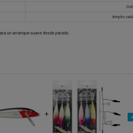
Dobl
Amplio catá
 para un arranque suave desde parado.
+
A