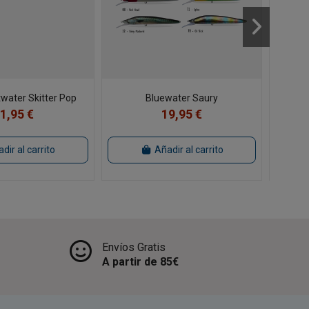
twater Skitter Pop
Bluewater Saury
Bajo 
1,95 €
19,95 €
dir al carrito
Añadir al carrito
Envíos Gratis
A partir de 85€