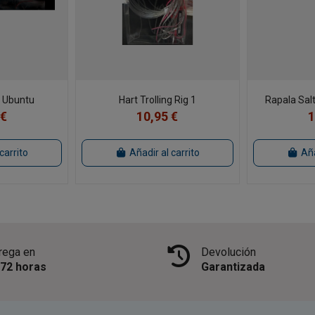
r Ubuntu
Hart Trolling Rig 1
Rapala Sal
 €
10,95 €
1
carrito
Añadir al carrito
Aña
rega en
Devolución
/72 horas
Garantizada