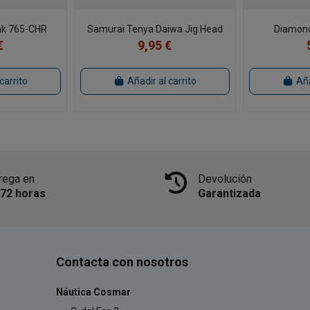
Mak 765-CHR
Samurai Tenya Daiwa Jig Head
Diamon
€
9,95 €
carrito
Añadir al carrito
Aña
rega en
Devolución
/72 horas
Garantizada
Contacta con nosotros
Náutica Cosmar