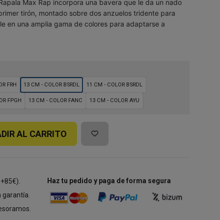
 Rapala Max Rap incorpora una bavera que le da un nado
primer tirón, montado sobre dos anzuelos tridente para
le en una amplia gama de colores para adaptarse a
OR FRH
13 CM - COLOR BSRDL
11 CM - COLOR BSRDL
LOR FPGH
13 CM - COLOR FANC
13 CM - COLOR AYU
DIR AL CARRITO
Haz tu pedido y paga de forma segura
 +85€).
 garantía.
esoramos.