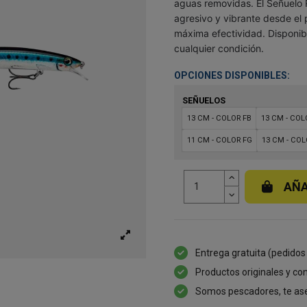
aguas removidas. El Señuelo
agresivo y vibrante desde el 
máxima efectividad. Disponib
cualquier condición.
OPCIONES DISPONIBLES:
SEÑUELOS
13 CM - COLOR FB
13 CM - COL
11 CM - COLOR FG
13 CM - CO
AÑA
Entrega gratuita (pedidos
Productos originales y con
Somos pescadores, te as