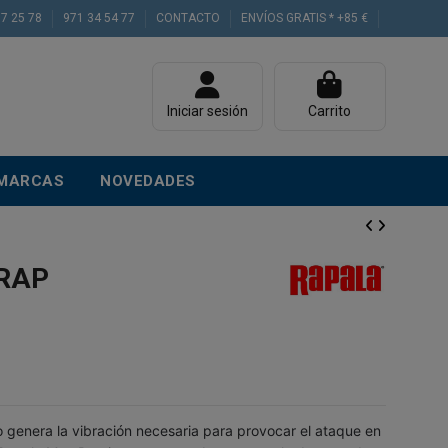
77 25 78
971 34 54 77
CONTACTO
ENVÍOS GRATIS * +85 €
Iniciar sesión
Carrito
MARCAS
NOVEDADES
RAP
genera la vibración necesaria para provocar el ataque en