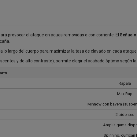
ara provocar el ataque en aguas removidas o con corriente. El
Señuelo
 caña.
 a lo largo del cuerpo para maximizar la tasa de clavado en cada ataque,
scentes y de alto contraste), permite elegir el acabado óptimo según la cl
Dato
Rapala
Max Rap
Minnow con bavera (suspen
2 tridentes
Amplia gama dispo
Spinning, curricán 