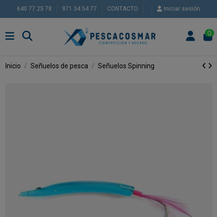
640 77 25 78
971 34 54 77
CONTACTO
Iniciar sesión
0
Inicio
Señuelos de pesca
Señuelos Spinning