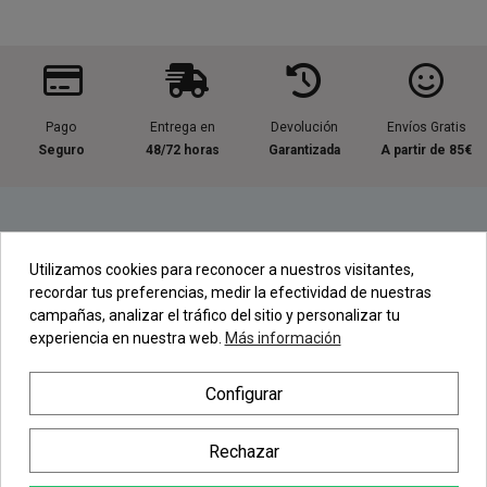
Pago
Entrega en
Devolución
Envíos Gratis
Seguro
48/72 horas
Garantizada
A partir de 85€
Información útil
Utilizamos cookies para reconocer a nuestros visitantes,
recordar tus preferencias, medir la efectividad de nuestras
Contacta con nosotros
campañas, analizar el tráfico del sitio y personalizar tu
experiencia en nuestra web.
Más información
Regístrate en nuestra Newsletter
Configurar
Newsletter
Rechazar