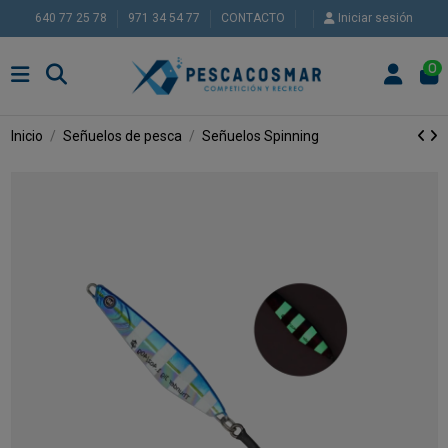
640 77 25 78
971 34 54 77
CONTACTO
Iniciar sesión
0
Inicio
Señuelos de pesca
Señuelos Spinning