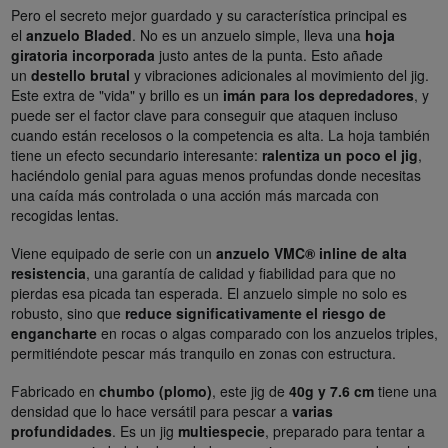
Pero el secreto mejor guardado y su característica principal es
el
anzuelo Bladed
. No es un anzuelo simple, lleva una
hoja
giratoria incorporada
justo antes de la punta. Esto añade
un
destello brutal
y vibraciones adicionales al movimiento del jig.
Este extra de "vida" y brillo es un
imán para los depredadores
, y
puede ser el factor clave para conseguir que ataquen incluso
cuando están recelosos o la competencia es alta. La hoja también
tiene un efecto secundario interesante:
ralentiza un poco el jig
,
haciéndolo genial para aguas menos profundas donde necesitas
una caída más controlada o una acción más marcada con
recogidas lentas.
Viene equipado de serie con un
anzuelo VMC® inline de alta
resistencia
, una garantía de calidad y fiabilidad para que no
pierdas esa picada tan esperada. El anzuelo simple no solo es
robusto, sino que
reduce significativamente el riesgo de
engancharte
en rocas o algas comparado con los anzuelos triples,
permitiéndote pescar más tranquilo en zonas con estructura.
Fabricado en
chumbo (plomo)
, este jig de
40g y 7.6 cm
tiene una
densidad que lo hace versátil para pescar a
varias
profundidades
. Es un jig
multiespecie
, preparado para tentar a