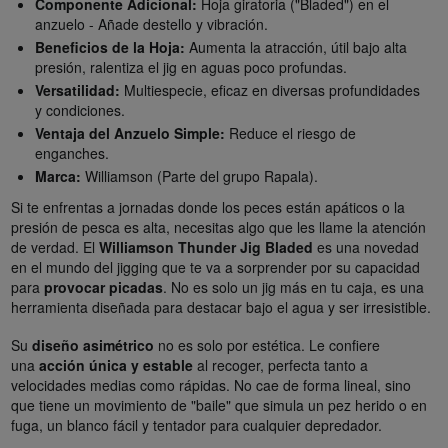
Componente Adicional:
Hoja giratoria ("Bladed") en el
anzuelo - Añade destello y vibración.
Beneficios de la Hoja:
Aumenta la atracción, útil bajo alta
presión, ralentiza el jig en aguas poco profundas.
Versatilidad:
Multiespecie, eficaz en diversas profundidades
y condiciones.
Ventaja del Anzuelo Simple:
Reduce el riesgo de
enganches.
Marca:
Williamson (Parte del grupo Rapala).
Si te enfrentas a jornadas donde los peces están apáticos o la
presión de pesca es alta, necesitas algo que les llame la atención
de verdad. El
Williamson Thunder Jig Bladed
es una novedad
en el mundo del jigging que te va a sorprender por su capacidad
para
provocar picadas
. No es solo un jig más en tu caja, es una
herramienta diseñada para destacar bajo el agua y ser irresistible.
Su
diseño asimétrico
no es solo por estética. Le confiere
una
acción única y estable
al recoger, perfecta tanto a
velocidades medias como rápidas. No cae de forma lineal, sino
que tiene un movimiento de "baile" que simula un pez herido o en
fuga, un blanco fácil y tentador para cualquier depredador.