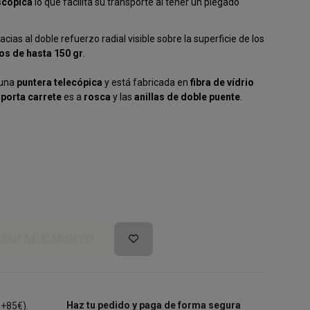
scópica
lo que facilita su transporte al tener un plegado
acias al doble refuerzo radial visible sobre la superficie de los
os de hasta 150 gr
.
 una
puntera telecópica
y está fabricada en
fibra de vídrio
l
porta carrete
es a
rosca
y las
anillas de doble puente
.
DIR AL CARRITO
Haz tu pedido y paga de forma segura
 +85€).