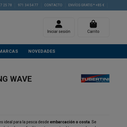
77 25 78
971 34 54 77
CONTACTO
ENVÍOS GRATIS * +85 €
Iniciar sesión
Carrito
MARCAS
NOVEDADES
NG WAVE
s ideal para la pesca desde
embarcación o costa
. Se