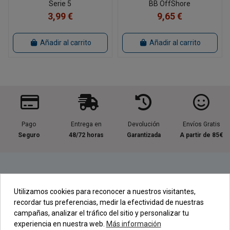
Serie 5
BB OffShore
3,99 €
9,65 €
Añadir al carrito
Añadir al carrito
Pago
Entrega en
Devolución
Envíos Gratis
Seguro
48/72 horas
Garantizada
A partir de 85€
Información útil
Utilizamos cookies para reconocer a nuestros visitantes,
recordar tus preferencias, medir la efectividad de nuestras
Contacta con nosotros
campañas, analizar el tráfico del sitio y personalizar tu
experiencia en nuestra web.
Más información