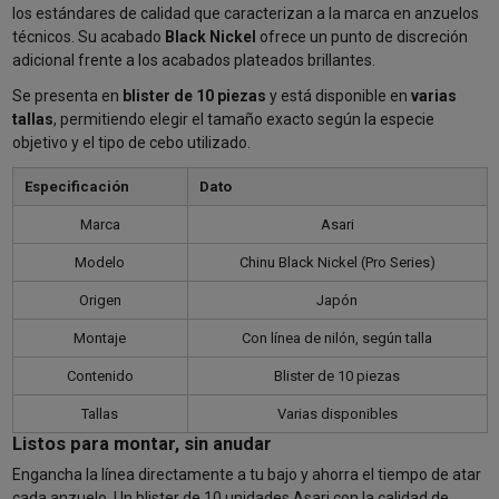
los estándares de calidad que caracterizan a la marca en anzuelos
técnicos. Su acabado
Black Nickel
ofrece un punto de discreción
adicional frente a los acabados plateados brillantes.
Se presenta en
blister de 10 piezas
y está disponible en
varias
tallas
, permitiendo elegir el tamaño exacto según la especie
objetivo y el tipo de cebo utilizado.
Especificación
Dato
Marca
Asari
Modelo
Chinu Black Nickel (Pro Series)
Origen
Japón
Montaje
Con línea de nilón, según talla
Contenido
Blister de 10 piezas
Tallas
Varias disponibles
Listos para montar, sin anudar
Engancha la línea directamente a tu bajo y ahorra el tiempo de atar
cada anzuelo. Un blister de 10 unidades Asari con la calidad de