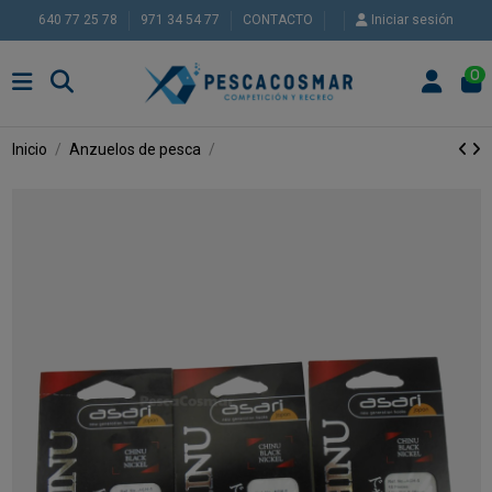
640 77 25 78
971 34 54 77
CONTACTO
Iniciar sesión
0
Inicio
Anzuelos de pesca