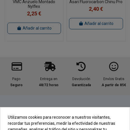
VMC Anzuelo Montado
Asari Fluorocarbon Chinu Pro
Nylflex
2,40 €
2,25 €
Añadir al carrito
Añadir al carrito
Pago
Entrega en
Devolución
Envíos Gratis
Seguro
48/72 horas
Garantizada
A partir de 85€
Información útil
Utilizamos cookies para reconocer a nuestros visitantes,
recordar tus preferencias, medir la efectividad de nuestras
Contacta con nosotros
campañas, analizar el tráfico del sitio y personalizar tu