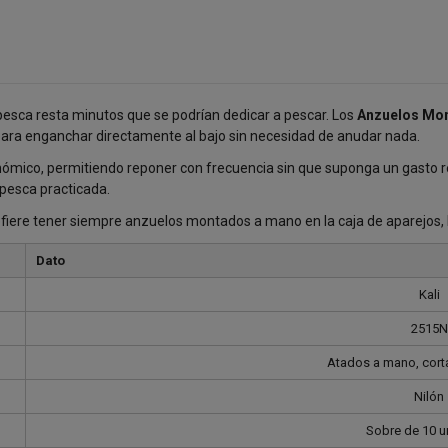
esca resta minutos que se podrían dedicar a pescar. Los
Anzuelos Mon
ara enganchar directamente al bajo sin necesidad de anudar nada.
ómico, permitiendo reponer con frecuencia sin que suponga un gasto r
pesca practicada.
efiere tener siempre anzuelos montados a mano en la caja de aparejos, 
Dato
Kali
2515N
Atados a mano, corta
Nilón
Sobre de 10 