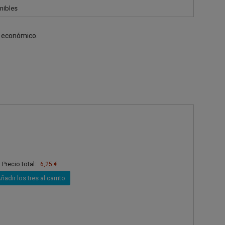
nibles
o económico.
Precio total:
6,25 €
ñadir los tres al carrito