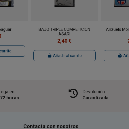
Seaguar
BAJO TRIPLE COMPETICION
Anzuelo Mon
ASARI
€
2,40 €
carrito
Añadir al carrito
Aña
rega en
Devolución
/72 horas
Garantizada
Contacta con nosotros