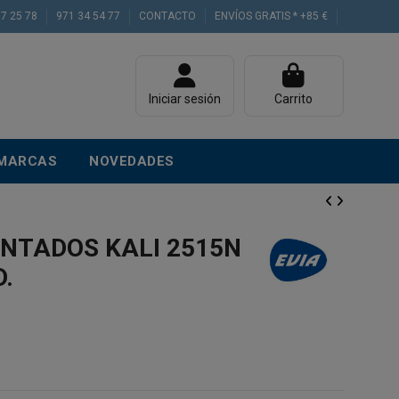
77 25 78
971 34 54 77
CONTACTO
ENVÍOS GRATIS * +85 €
Iniciar sesión
Carrito
MARCAS
NOVEDADES
NTADOS KALI 2515N
D.