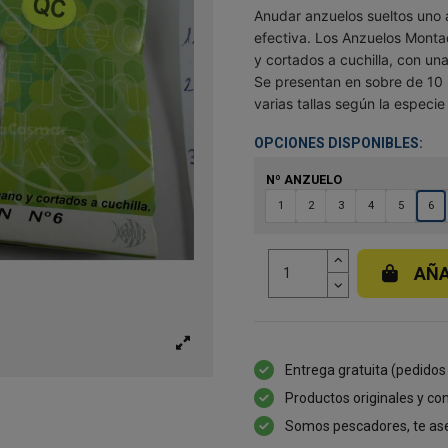
Anudar anzuelos sueltos uno 
efectiva. Los Anzuelos Monta
y cortados a cuchilla, con un
Se presentan en sobre de 10 
varias tallas según la especie
OPCIONES DISPONIBLES:
Nº ANZUELO
1
2
3
4
5
6
AÑA
Entrega gratuita (pedidos
Productos originales y con
Somos pescadores, te as