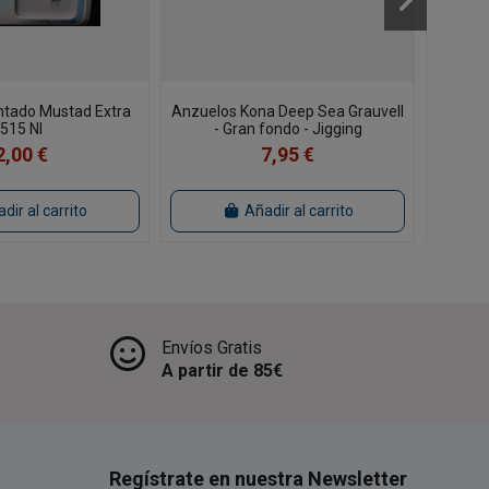
tado Mustad Extra
Anzuelos Kona Deep Sea Grauvell
VMC A
515 NI
- Gran fondo - Jigging
2,00 €
7,95 €
dir al carrito
Añadir al carrito
Envíos Gratis
A partir de 85€
Regístrate en nuestra Newsletter