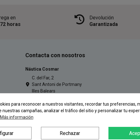
rega en
Devolución
/72 horas
Garantizada
Contacta con nosotros
Náutica Cosmar
C. del Far, 2
Sant Antoni de Portmany
Illes Balears
971 34 54 77
okies para reconocer a nuestros visitantes, recordar tus preferencias, m
pescacosmar@gmail.com
e nuestras campañas, analizar el tráfico del sitio y personalizar tu exper
Más información
figurar
Rechazar
Acep