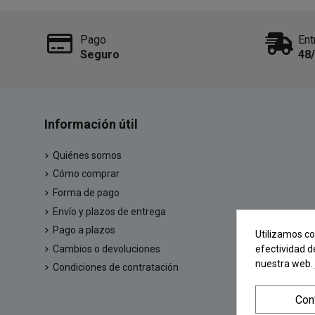
Pago
Ent
Seguro
48
Información útil
Quiénes somos
Cómo comprar
Forma de pago
Envío y plazos de entrega
Pago a plazos
Utilizamos co
efectividad d
Cambios o devoluciones
nuestra web.
Condiciones de contratación
Con