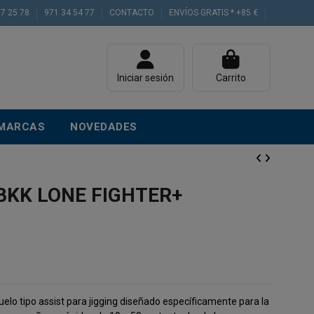
77 25 78
971 34 54 77
CONTACTO
ENVÍOS GRATIS * +85 €
Iniciar sesión
Carrito
MARCAS
NOVEDADES
BKK LONE FIGHTER+
uelo tipo assist para jigging diseñado específicamente para la