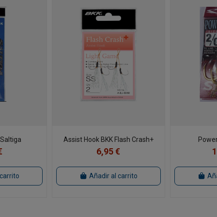
Saltiga
Assist Hook BKK Flash Crash+
Power
€
6,95 €
1
carrito
Añadir al carrito
Aña