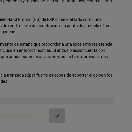
jigs pequeños y rápidos de 10 a 50 gr., tanto desde barco como
uelo Hand Ground (HG) de BKK lo hace afilado como una
s de rendimiento de penetración. La punta de anzuelo offset
nganche.
miento de estaño que proporciona una excelente resistencia
 incluso en entornos hostiles. El anzuelo assist cuenta con
o que añade poder de atracción y, por lo tanto, provoca más
ncia trenzada súper fuerte es capaz de soportar el golpe y los
ndes.
DIR AL CARRITO