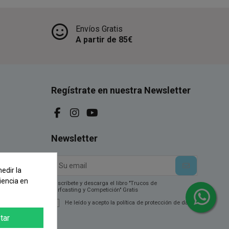
Envíos Gratis
A partir de 85€
Regístrate en nuestra Newsletter
Newsletter
edir la
iencia en
Suscríbete y descarga el libro "Trucos de
Surfcasting y Competición" Gratis
He leído y acepto la política de protección de datos.
tar