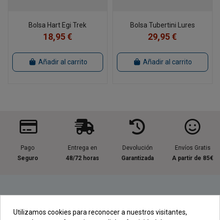
Bolsa Hart Egi Trek
Bolsa Tubertini Lures
18,95 €
29,95 €
Añadir al carrito
Añadir al carrito
Pago
Entrega en
Devolución
Envíos Gratis
Seguro
48/72 horas
Garantizada
A partir de 85€
Información útil
Utilizamos cookies para reconocer a nuestros visitantes,