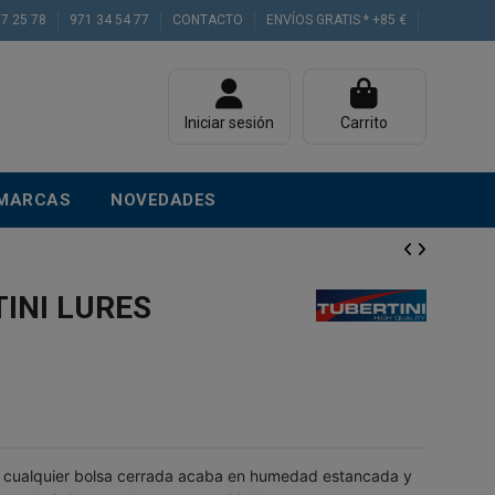
77 25 78
971 34 54 77
CONTACTO
ENVÍOS GRATIS * +85 €
Iniciar sesión
Carrito
MARCAS
NOVEDADES
INI LURES
 cualquier bolsa cerrada acaba en humedad estancada y