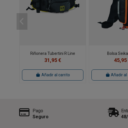
Riñonera Tubertini R Line
Bolsa Seik
31,95 €
45,95
Añadir al carrito
Añadir al 
Pago
Ent
Seguro
48