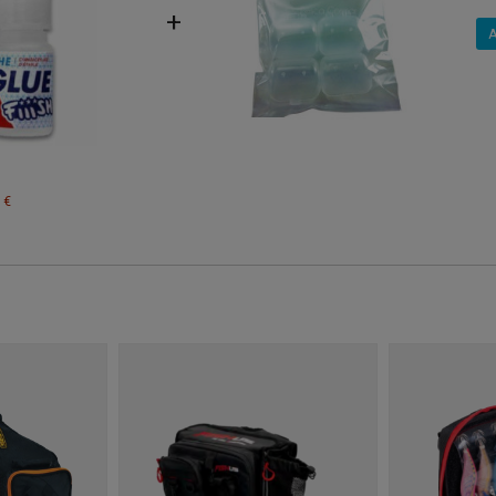
+
A
 €