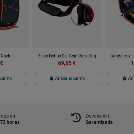
a Rock
Bolsa Fishus Egi-Spin Rock Bag
Bandolera Ha
 €
69,95 €
1
carrito
Añadir al carrito
Aña
rega en
Devolución
/72 horas
Garantizada