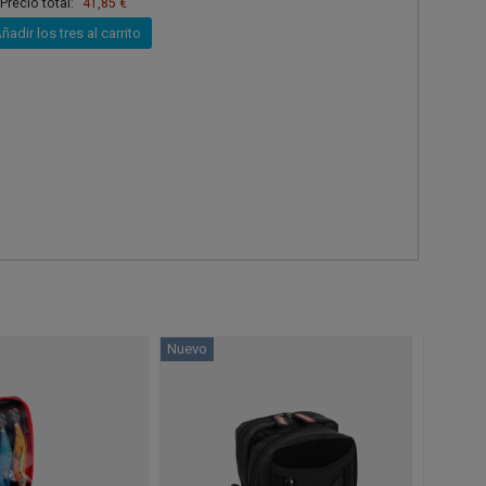
Precio total:
41,85 €
ñadir los tres al carrito
Nuevo