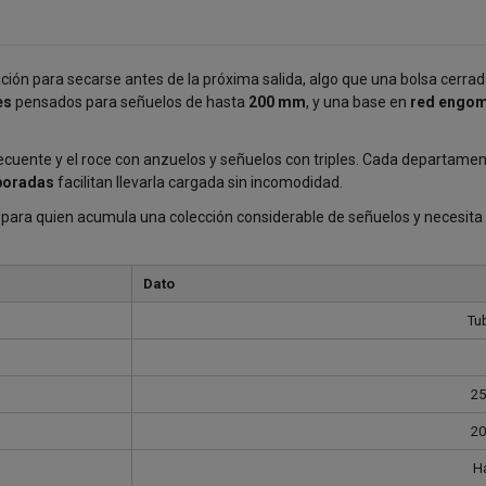
ión para secarse antes de la próxima salida, algo que una bolsa cerra
es
pensados para señuelos de hasta
200 mm
, y una base en
red engo
recuente y el roce con anzuelos y señuelos con triples. Cada departame
poradas
facilitan llevarla cargada sin incomodidad.
ara quien acumula una colección considerable de señuelos y necesita 
Dato
Tub
25
20
H