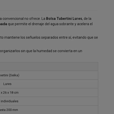
da convencional no ofrece. La
Bolsa Tubertini Lures
, de la
mada
que permite el drenaje del agua sobrante y acelera el
nto mantiene los señuelos separados entre sí, evitando que se
organizarlos sin que la humedad se convierta en un
ertini (Seika)
Lures
 x 26 x 18 cm
 individuales
asta 200 mm