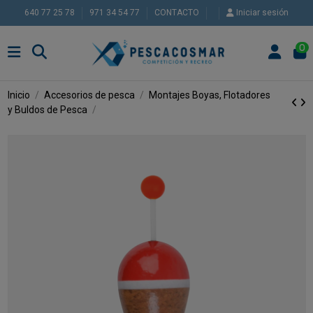
640 77 25 78
971 34 54 77
CONTACTO
Iniciar sesión
0
Inicio
Accesorios de pesca
Montajes
Boyas, Flotadores
y Buldos de Pesca