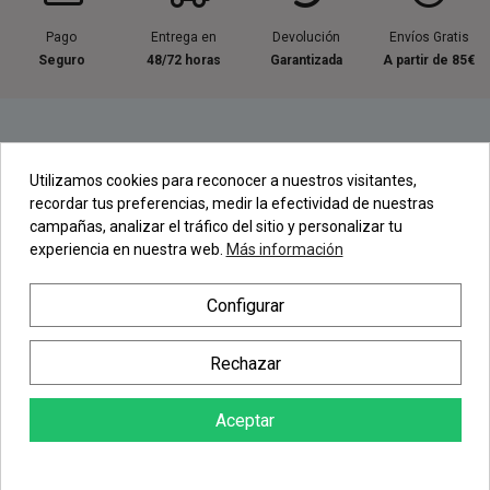
Pago
Entrega en
Devolución
Envíos Gratis
Seguro
48/72 horas
Garantizada
A partir de 85€
Información útil
Utilizamos cookies para reconocer a nuestros visitantes,
recordar tus preferencias, medir la efectividad de nuestras
Contacta con nosotros
campañas, analizar el tráfico del sitio y personalizar tu
experiencia en nuestra web.
Más información
Regístrate en nuestra Newsletter
Configurar
Newsletter
Rechazar
Aceptar
AÑADIR AL CARRITO