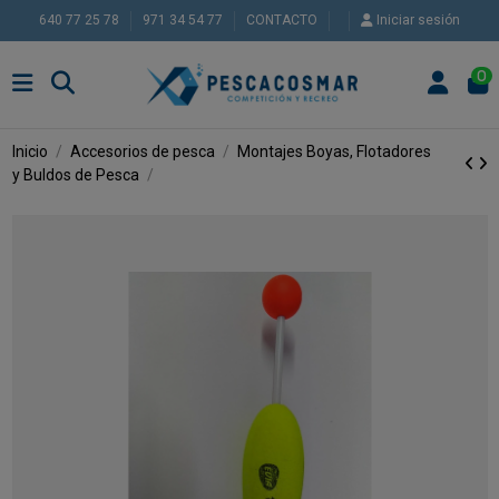
640 77 25 78
971 34 54 77
CONTACTO
Iniciar sesión
0
Inicio
Accesorios de pesca
Montajes
Boyas, Flotadores
y Buldos de Pesca