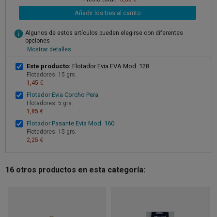
Añadir los tres al carrito
info
Algunos de estos artículos pueden elegirse con diferentes
opciones
Mostrar detalles
Este producto:
Flotador Evia EVA Mod. 128
Flotadores: 15 grs.
1,45 €
Flotador Evia Corcho Pera
Flotadores: 5 grs.
1,85 €
Flotador Pasante Evia Mod. 160
Flotadores: 15 grs.
2,25 €
16 otros productos en esta categoría: