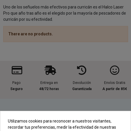
Uno de los señuelos más efectivos para curricán es el
Halco Laser
Pro
que año tras año es el elegido por la mayoría de pescadores de
curricán por su efectividad.
There are no products.
Pago
Entrega en
Devolución
Envíos Gratis
Seguro
48/72 horas
Garantizada
A partir de 85€
Información útil
Utilizamos cookies para reconocer a nuestros visitantes,
recordar tus preferencias, medir la efectividad de nuestras
Contacta con nosotros