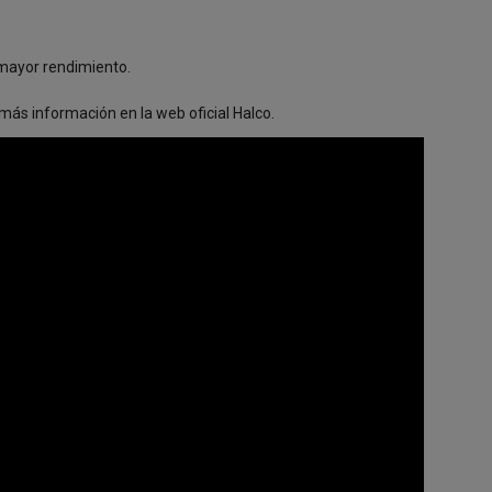
 mayor rendimiento.
 más información en la
web oficial Halco.