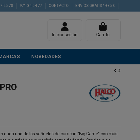
77 25 78
971 34 54 77
CONTACTO
ENVÍOS GRATIS * +85 €
Iniciar sesión
Carrito
MARCAS
NOVEDADES
 PRO
in duda uno de los señuelos de curricán "Big Game" con más