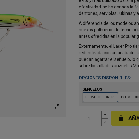
éxito y más utilizado para la p
efectividad, se ha ganado la f
dentones, serviolas, lubinas y 
A diferencia de los modelos ant
nuevos polímeros de tecnología
antes ofrecidas en la popular 
Externamente, el Laser Pro tie
redondeada con un acabado su
puedan agarrar el señuelo, lo 
sobre los afilados anzuelos Mu
OPCIONES DISPONIBLES:
SEÑUELOS
19 CM - COLOR H81
19 CM - CO
AÑA