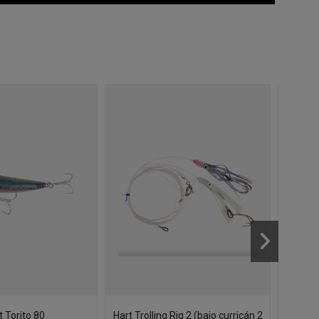
t Torito 80
Hart Trolling Rig 2 (bajo curricán 2
Diam