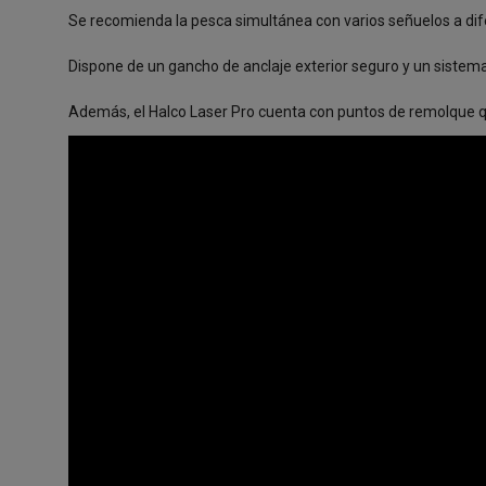
Se recomienda la pesca simultánea con varios señuelos a di
Dispone de un gancho de anclaje exterior seguro y un sistema
Además, el Halco Laser Pro cuenta con puntos de remolque q