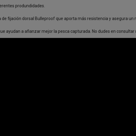
ferentes produndidades.
 de fijación dorsal Bulleproof que aporta más resistencia y asegura un
ue ayudan a afianzar mejor la pesca capturada. No dudes en consultar