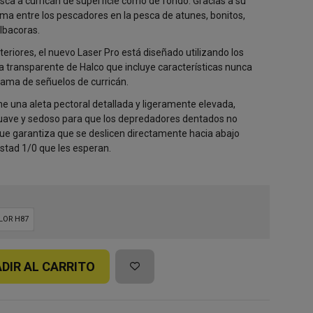
esca a curricán de superficie como de fondo. Gracias a su
ama entre los pescadores en la pesca de atunes, bonitos,
albacoras.
eriores, el nuevo Laser Pro está diseñado utilizando los
 transparente de Halco que incluye características nunca
gama de señuelos de curricán.
ne una aleta pectoral detallada y ligeramente elevada,
ave y sedoso para que los depredadores dentados no
que garantiza que se deslicen directamente hacia abajo
stad 1/0 que les esperan.
LOR H87
DIR AL CARRITO