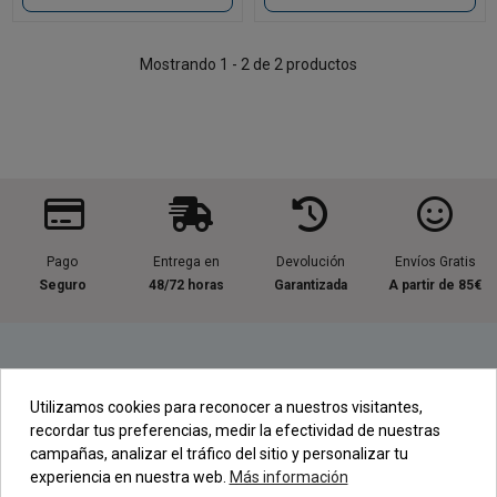
Mostrando 1 - 2 de 2 productos
Pago
Entrega en
Devolución
Envíos Gratis
Seguro
48/72 horas
Garantizada
A partir de 85€
Información útil
Utilizamos cookies para reconocer a nuestros visitantes,
recordar tus preferencias, medir la efectividad de nuestras
Contacta con nosotros
campañas, analizar el tráfico del sitio y personalizar tu
experiencia en nuestra web.
Más información