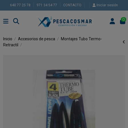
640 77 25 78
971 34 54 77
CONTACTO
Iniciar sesión
0
Inicio
Accesorios de pesca
Montajes
Tubo Termo-
Retractil