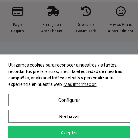
Pago
Entrega en
Devolución
Envíos Gratis
Seguro
48/72 horas
Garantizada
A partir de 85€
Información útil
Utilizamos cookies para reconocer a nuestros visitantes,
recordar tus preferencias, medir la efectividad de nuestras
Contacta con nosotros
campañas, analizar el tráfico del sitio y personalizar tu
experiencia en nuestra web.
Más información
Regístrate en nuestra Newsletter
Configurar
Newsletter
Rechazar
Aceptar