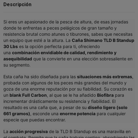
Descripción
Si eres un apasionado de la pesca de altura, de esas jornadas
donde te enfrentas a peces pelágicos de gran tamaño y
resistencia brutal como atunes o tiburones, sabes que necesitas
un equipo que esté a la altura. La
Caña Shimano TLD B Standup
30 Lbs
es la opción perfecta para ti, ofreciendo
una
combinación envidiable de calidad, rendimiento y
asequibilidad
que la convierte en una elección sobresaliente en
su segmento.
Esta caña ha sido diseñada para las
situaciones más extremas
,
probada con algunos de los peces más grandes del mundo y
goza de una enorme reputación por su fiabilidad. Su corazón es
un
blank Full Carbon
, al que se le ha añadido
Biofibra
para
incrementar drásticamente su resistencia y fiabilidad. El
resultado es una caña que, a pesar de su
diseño ligero (solo
661 gramos)
, esconde una
enorme potencia
para cualquier
especie que puedas encontrar.
La
acción progresiva
de la TLD B Standup es una maravilla en
el combate. Permite que la caña trabaje contigo, absorbiendo las