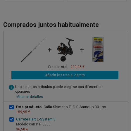
Comprados juntos habitualmente
+
+
Precio total:
209,95 €
Añadir los tres al carrito
info
Uno de estos artículos puede elegirse con diferentes
opciones
Mostrar detalles
Este producto:
Caña Shimano TLD B Standup 30 Lbs
159,95 €
Carrete Hart E-System 3
Modelo carrete: 6000
36,50 €