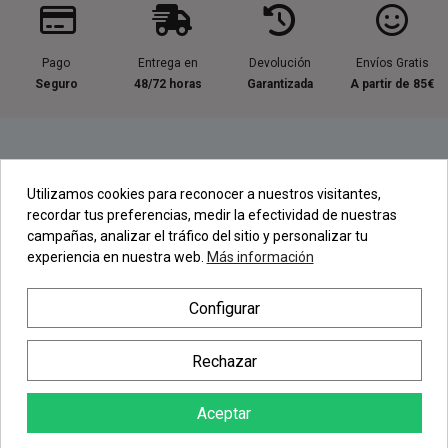
Pago
Entrega en
Devolución
Envíos Gratis
Seguro
48/72 horas
Garantizada
A partir de 85€
Información útil
Utilizamos cookies para reconocer a nuestros visitantes,
recordar tus preferencias, medir la efectividad de nuestras
Contacta con nosotros
campañas, analizar el tráfico del sitio y personalizar tu
experiencia en nuestra web.
Más información
Regístrate en nuestra Newsletter
Configurar
Newsletter
Rechazar
Aceptar
AÑADIR AL CARRITO