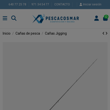
640 77 25 78
971 34 54 77
CONTACTO
Iniciar sesión
0
Inicio
Cañas de pesca
Cañas Jigging