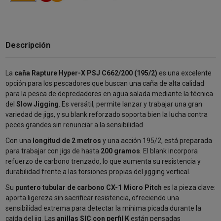
Descripción
La
caña Rapture Hyper-X PSJ C662/200 (195/2)
es una excelente
opción para los pescadores que buscan una caña de alta calidad
para la pesca de depredadores en agua salada mediante la técnica
del
Slow Jigging
. Es versátil, permite lanzar y trabajar una gran
variedad de jigs, y su blank reforzado soporta bien la lucha contra
peces grandes sin renunciar a la sensibilidad.
Con una
longitud de 2 metros
y una acción 195/2, está preparada
para trabajar con jigs de hasta
200 gramos
. El blank incorpora
refuerzo de carbono trenzado, lo que aumenta su resistencia y
durabilidad frente a las torsiones propias del jigging vertical.
Su
puntero tubular de carbono CX-1 Micro Pitch
es la pieza clave:
aporta ligereza sin sacrificar resistencia, ofreciendo una
sensibilidad extrema para detectar la mínima picada durante la
caída del jig. Las
anillas SIC con perfil K
están pensadas