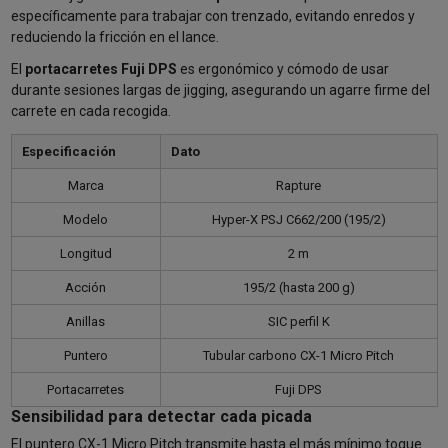
específicamente para trabajar con trenzado, evitando enredos y
reduciendo la fricción en el lance.
El
portacarretes Fuji DPS
es ergonómico y cómodo de usar
durante sesiones largas de jigging, asegurando un agarre firme del
carrete en cada recogida.
Especificación
Dato
Marca
Rapture
Modelo
Hyper-X PSJ C662/200 (195/2)
Longitud
2 m
Acción
195/2 (hasta 200 g)
Anillas
SIC perfil K
Puntero
Tubular carbono CX-1 Micro Pitch
Portacarretes
Fuji DPS
Sensibilidad para detectar cada picada
El puntero CX-1 Micro Pitch transmite hasta el más mínimo toque