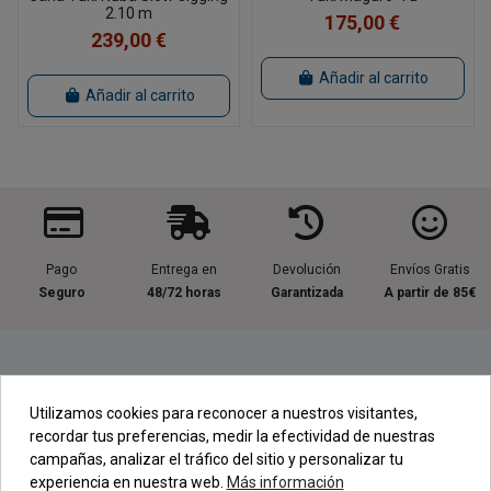
2.10 m
175,00 €
239,00 €
Añadir al carrito
Añadir al carrito
Pago
Entrega en
Devolución
Envíos Gratis
Seguro
48/72 horas
Garantizada
A partir de 85€
Información útil
Utilizamos cookies para reconocer a nuestros visitantes,
recordar tus preferencias, medir la efectividad de nuestras
Contacta con nosotros
campañas, analizar el tráfico del sitio y personalizar tu
experiencia en nuestra web.
Más información