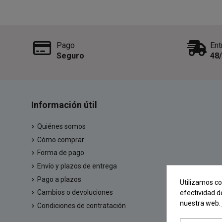
Pago
Ent
Seguro
48
Información útil
Quiénes somos
Cómo comprar
Forma de pago
Envío y plazos de entrega
Pago a plazos
Utilizamos co
Cambios o devoluciones
efectividad d
nuestra web.
Condiciones de contratación