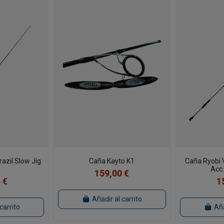
azil Slow Jig
Caña Kayto K1
Caña Ryobi 
Acc.
159,00 €
 €
1
Añadir al carrito
carrito
Aña