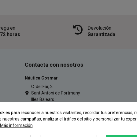
rega en
Devolución
/72 horas
Garantizada
Contacta con nosotros
Náutica Cosmar
C. del Far, 2
Sant Antoni de Portmany
Illes Balears
971 34 54 77
okies para reconocer a nuestros visitantes, recordar tus preferencias, m
pescacosmar@gmail.com
e nuestras campañas, analizar el tráfico del sitio y personalizar tu exper
Más información