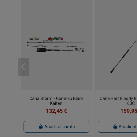
Caña Storm - Gomoku Black
Caña Hart Bloody Br
Kaiten
63C
132,45 €
159,95
Añadir al carrito
Añadir al 