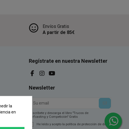
Envíos Gratis
A partir de 85€
Regístrate en nuestra Newsletter
Newsletter
edir la
iencia en
Suscríbete y descarga el libro "Trucos de
Surfcasting y Competición" Gratis
He leído y acepto la política de protección de datos.