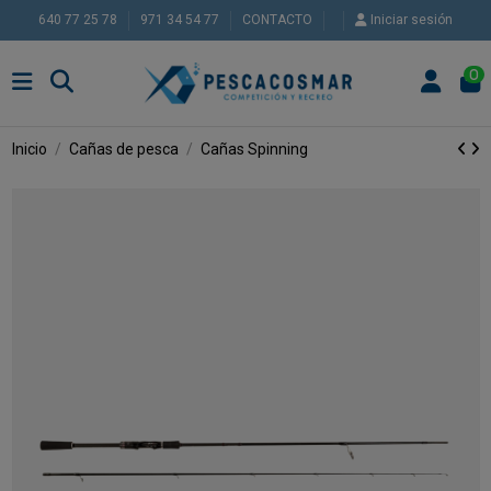
640 77 25 78
971 34 54 77
CONTACTO
Iniciar sesión
0
Inicio
Cañas de pesca
Cañas Spinning