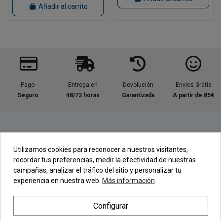
Añadir al carrito
Pago
Entrega en
Devolución
Envíos Gratis
Seguro
48/72 horas
Garantizada
A partir de 85€
Información útil
Utilizamos cookies para reconocer a nuestros visitantes,
recordar tus preferencias, medir la efectividad de nuestras
Contacta con nosotros
campañas, analizar el tráfico del sitio y personalizar tu
experiencia en nuestra web.
Más información
Regístrate en nuestra Newsletter
Configurar