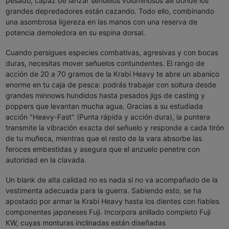
pesado, capaz de lanzar señuelos voluminosos allí donde los
grandes depredadores están cazando. Todo ello, combinando
una asombrosa ligereza en las manos con una reserva de
potencia demoledora en su espina dorsal.
Cuando persigues especies combativas, agresivas y con bocas
duras, necesitas mover señuelos contundentes. El rango de
acción de 20 a 70 gramos de la Krabi Heavy te abre un abanico
enorme en tu caja de pesca: podrás trabajar con soltura desde
grandes minnows hundidos hasta pesados jigs de casting y
poppers que levantan mucha agua. Gracias a su estudiada
acción "Heavy-Fast" (Punta rápida y acción dura), la puntera
transmite la vibración exacta del señuelo y responde a cada tirón
de tu muñeca, mientras que el resto de la vara absorbe las
feroces embestidas y asegura que el anzuelo penetre con
autoridad en la clavada.
Un blank de alta calidad no es nada si no va acompañado de la
vestimenta adecuada para la guerra. Sabiendo esto, se ha
apostado por armar la Krabi Heavy hasta los dientes con fiables
componentes japoneses Fuji. Incorpora anillado completo Fuji
KW, cuyas monturas inclinadas están diseñadas