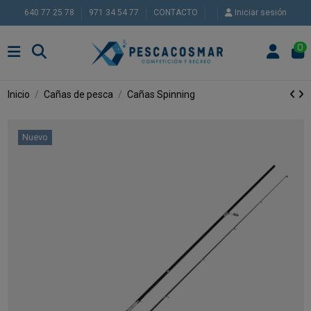
640 77 25 78
971 34 54 77
CONTACTO
Iniciar sesión
0
Inicio
Cañas de pesca
Cañas Spinning
Nuevo