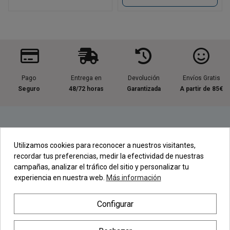
Pago
Entrega en
Devolución
Envíos Gratis
Seguro
48/72 horas
Garantizada
A partir de 85€
Información útil
Utilizamos cookies para reconocer a nuestros visitantes,
recordar tus preferencias, medir la efectividad de nuestras
Contacta con nosotros
campañas, analizar el tráfico del sitio y personalizar tu
experiencia en nuestra web.
Más información
Regístrate en nuestra Newsletter
Configurar
Newsletter