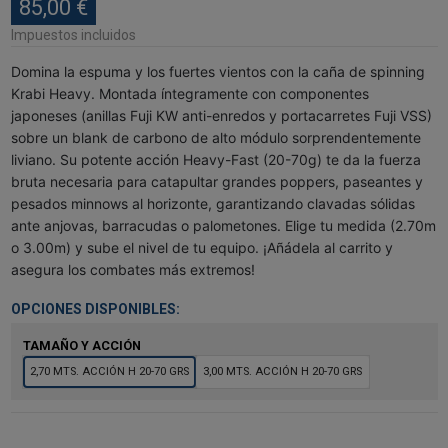
85,00 €
Impuestos incluidos
Domina la espuma y los fuertes vientos con la caña de spinning
Krabi Heavy. Montada íntegramente con componentes
japoneses (anillas Fuji KW anti-enredos y portacarretes Fuji VSS)
sobre un blank de carbono de alto módulo sorprendentemente
liviano. Su potente acción Heavy-Fast (20-70g) te da la fuerza
bruta necesaria para catapultar grandes poppers, paseantes y
pesados minnows al horizonte, garantizando clavadas sólidas
ante anjovas, barracudas o palometones. Elige tu medida (2.70m
o 3.00m) y sube el nivel de tu equipo. ¡Añádela al carrito y
asegura los combates más extremos!
OPCIONES DISPONIBLES:
TAMAÑO Y ACCIÓN
2,70 MTS. ACCIÓN H 20-70 GRS
3,00 MTS. ACCIÓN H 20-70 GRS