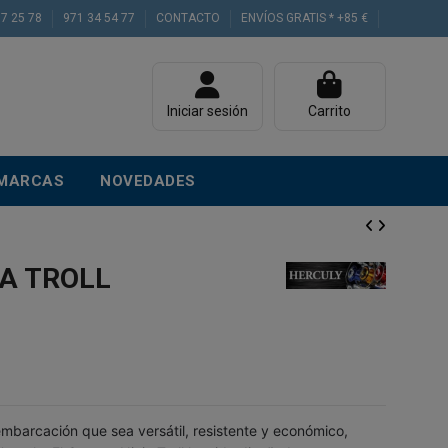
77 25 78
971 34 54 77
CONTACTO
ENVÍOS GRATIS * +85 €
Iniciar sesión
Carrito
MARCAS
NOVEDADES
A TROLL
embarcación que sea versátil, resistente y económico,