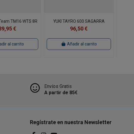
a Team TM16 WTS 8R
YUKI TAYRO 600 SAGARRA
Carre
39,95 €
96,50 €
dir al carrito
Añadir al carrito
Envíos Gratis
A partir de 85€
Regístrate en nuestra Newsletter