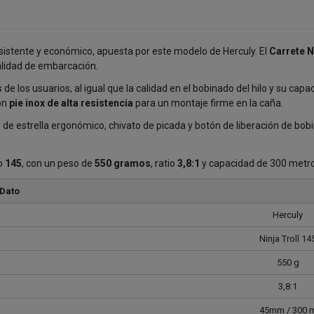
esistente y económico, apuesta por este modelo de Herculy. El
Carrete N
alidad de embarcación.
e los usuarios, al igual que la calidad en el bobinado del hilo y su capac
on
pie inox de alta resistencia
para un montaje firme en la caña.
o de estrella ergonómico, chivato de picada y botón de liberación de bob
o
145
, con un peso de
550 gramos
, ratio
3,8:1
y capacidad de 300 metr
Dato
Herculy
Ninja Troll 14
550 g
3,8:1
45mm / 300 