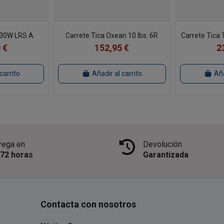
 30W LRS A
Carrete Tica Oxean 10 lbs. 6R
Carrete Tic
 €
152,95 €
2
carrito
Añadir al carrito
Aña
rega en
Devolución
/72 horas
Garantizada
Contacta con nosotros