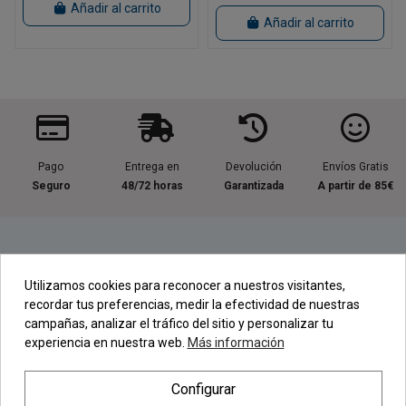
Añadir al carrito
Añadir al carrito
Pago
Entrega en
Devolución
Envíos Gratis
Seguro
48/72 horas
Garantizada
A partir de 85€
Información útil
Utilizamos cookies para reconocer a nuestros visitantes,
recordar tus preferencias, medir la efectividad de nuestras
Contacta con nosotros
campañas, analizar el tráfico del sitio y personalizar tu
experiencia en nuestra web.
Más información
Regístrate en nuestra Newsletter
Configurar