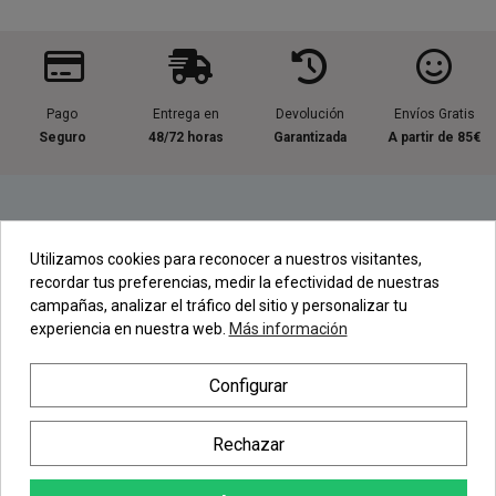
Pago
Entrega en
Devolución
Envíos Gratis
Seguro
48/72 horas
Garantizada
A partir de 85€
Información útil
Utilizamos cookies para reconocer a nuestros visitantes,
recordar tus preferencias, medir la efectividad de nuestras
Contacta con nosotros
campañas, analizar el tráfico del sitio y personalizar tu
experiencia en nuestra web.
Más información
Regístrate en nuestra Newsletter
Configurar
Newsletter
Rechazar