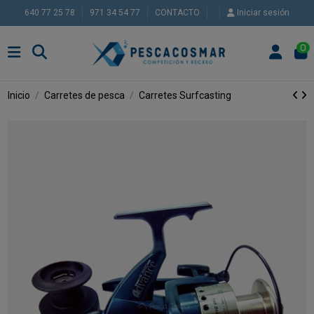
640 77 25 78
971 34 54 77
CONTACTO
Iniciar sesión
0
Inicio
Carretes de pesca
Carretes Surfcasting