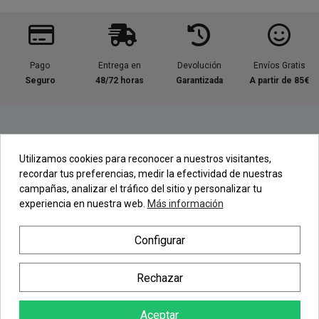
Pago
Entrega en
Devolución
Envíos Gratis
Seguro
48/72 horas
Garantizada
A partir de 85€
Información útil
Utilizamos cookies para reconocer a nuestros visitantes,
recordar tus preferencias, medir la efectividad de nuestras
Contacta con nosotros
campañas, analizar el tráfico del sitio y personalizar tu
experiencia en nuestra web.
Más información
Regístrate en nuestra Newsletter
Configurar
Newsletter
Rechazar
Aceptar