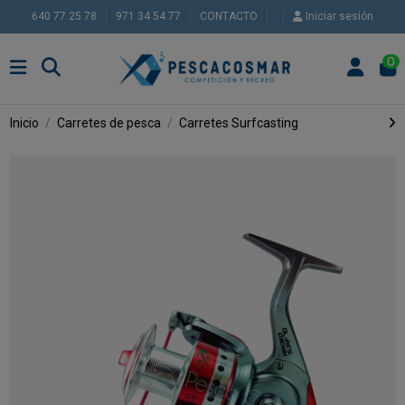
640 77 25 78
971 34 54 77
CONTACTO
Iniciar sesión
0
Inicio
Carretes de pesca
Carretes Surfcasting