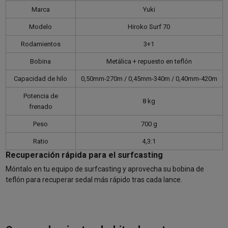
Marca
Yuki
Modelo
Hiroko Surf 70
Rodamientos
3+1
Bobina
Metálica + repuesto en teflón
Capacidad de hilo
0,50mm-270m / 0,45mm-340m / 0,40mm-420m
Potencia de
8 kg
frenado
Peso
700 g
Ratio
4,3:1
Recuperación rápida para el surfcasting
Móntalo en tu equipo de surfcasting y aprovecha su bobina de
teflón para recuperar sedal más rápido tras cada lance.