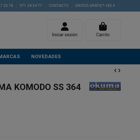
77 25 78
971 34 54 77
CONTACTO
ENVÍOS GRATIS * +85 €
Iniciar sesión
Carrito
MARCAS
NOVEDADES
MA KOMODO SS 364