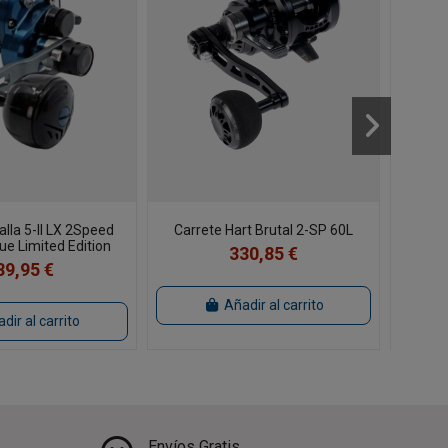
la 5-II LX 2Speed
Carrete Hart Brutal 2-SP 60L
Carr
ue Limited Edition
330,85 €
89,95 €
Añadir al carrito
dir al carrito
Envíos Gratis