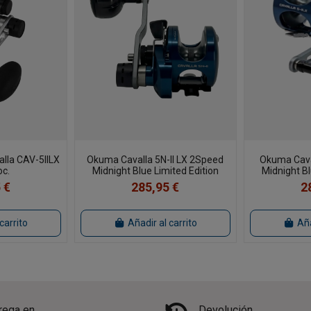
lla CAV-5IILX
Okuma Cavalla 5N-II LX 2Speed
Okuma Caval
oc.
Midnight Blue Limited Edition
Midnight Bl
 €
285,95 €
2
carrito
Añadir al carrito
Aña
rega en
Devolución