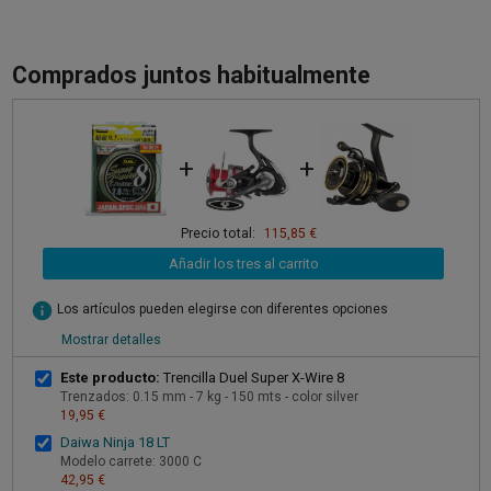
Comprados juntos habitualmente
+
+
Precio total:
115,85 €
Añadir los tres al carrito
info
Los artículos pueden elegirse con diferentes opciones
Mostrar detalles
Este producto:
Trencilla Duel Super X-Wire 8
Trenzados: 0.15 mm - 7 kg - 150 mts - color silver
19,95 €
Daiwa Ninja 18 LT
Modelo carrete: 3000 C
42,95 €