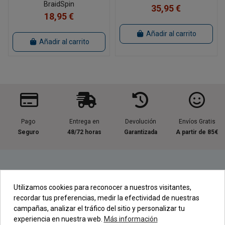
BraidSpin
35,95 €
18,95 €
Añadir al carrito
Añadir al carrito
Pago
Entrega en
Devolución
Envíos Gratis
Seguro
48/72 horas
Garantizada
A partir de 85€
Información útil
Utilizamos cookies para reconocer a nuestros visitantes,
recordar tus preferencias, medir la efectividad de nuestras
Contacta con nosotros
campañas, analizar el tráfico del sitio y personalizar tu
experiencia en nuestra web.
Más información