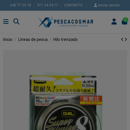
640 77 25 78
971 34 54 77
CONTACTO
Iniciar sesión
0
Inicio
Líneas de pesca
Hilo trenzado