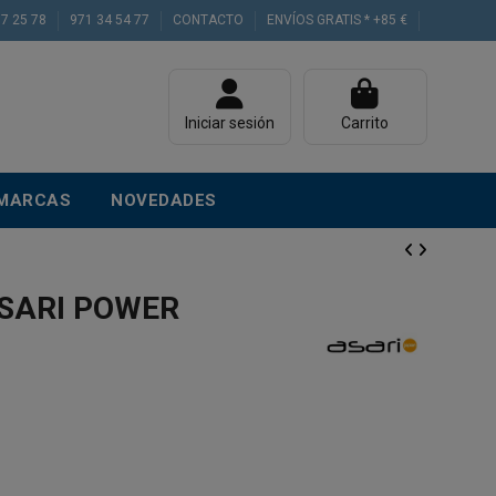
77 25 78
971 34 54 77
CONTACTO
ENVÍOS GRATIS * +85 €
Iniciar sesión
Carrito
MARCAS
NOVEDADES
SARI POWER