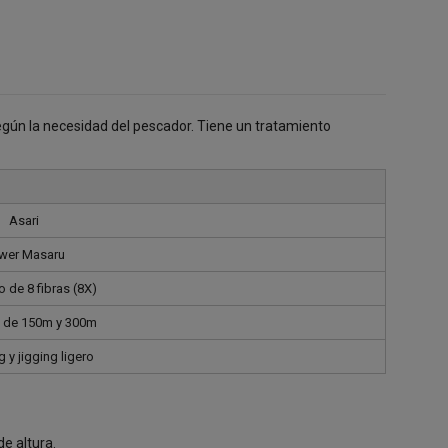
según la necesidad del pescador. Tiene un tratamiento
Asari
wer Masaru
 de 8 fibras (8X)
 de 150m y 300m
 y jigging ligero
e altura.