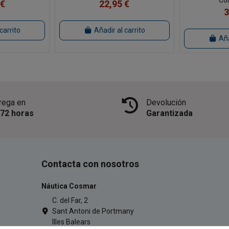
 €
22,95 €
3
carrito
Añadir al carrito
Aña
rega en
Devolución
/72 horas
Garantizada
Contacta con nosotros
Náutica Cosmar
C. del Far, 2
Sant Antoni de Portmany
Illes Balears