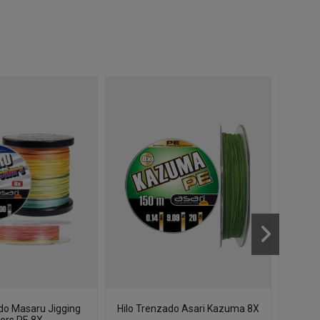
do Masaru Jigging
Hilo Trenzado Asari Kazuma 8X
Tr
ors PE 8X