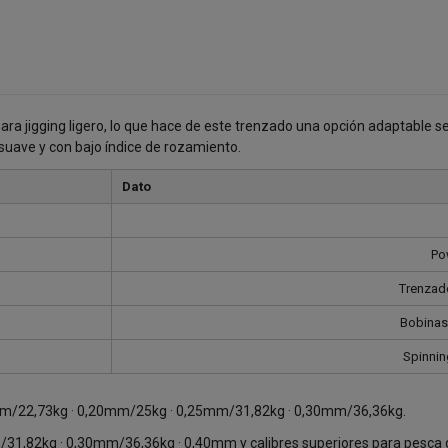
ara jigging ligero, lo que hace de este trenzado una opción adaptable 
 suave y con bajo índice de rozamiento.
Dato
Po
Trenzado
Bobinas
Spinning
m/22,73kg · 0,20mm/25kg · 0,25mm/31,82kg · 0,30mm/36,36kg.
,82kg · 0,30mm/36,36kg · 0,40mm y calibres superiores para pesca d