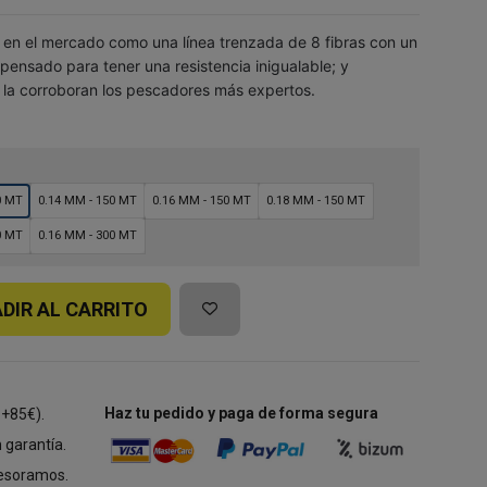
 en el mercado como una línea trenzada de 8 fibras con un
pensado para tener una resistencia inigualable; y
n la corroboran los pescadores más expertos.
0 MT
0.14 MM - 150 MT
0.16 MM - 150 MT
0.18 MM - 150 MT
0 MT
0.16 MM - 300 MT
DIR AL CARRITO
Haz tu pedido y paga de forma segura
 +85€).
 garantía.
esoramos.