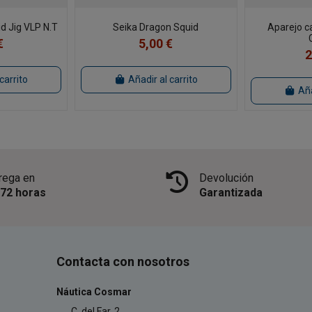
d Jig VLP N.T
Seika Dragon Squid
Aparejo c
€
5,00 €
2
carrito
Añadir al carrito
Aña
rega en
Devolución
/72 horas
Garantizada
Contacta con nosotros
Náutica Cosmar
C. del Far, 2