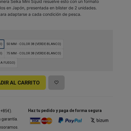
ionera Seika Mini Squid resuelve esto con un formato
s en Japón, presentada en blíster de 2 unidades.
 para adaptarse a cada condición de pesca.
O)
50 MM - COLOR 38 (VERDE-BLANCO)
O)
75 MM - COLOR 38 (VERDE-BLANCO)
JA FUEGO)
DIR AL CARRITO
Haz tu pedido y paga de forma segura
 +85€).
 garantía.
esoramos.