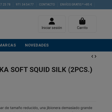
77 25 78
971 34 54 77
CONTACTO
ENVÍOS GRATIS * +85 €
Iniciar sesión
Carrito
MARCAS
NOVEDADES
KA SOFT SQUID SILK (2PCS.)
mar de tamaño reducido, una jibionera demasiado grande