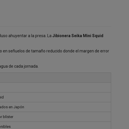
luso ahuyentar a la presa. La
Jibionera Seika Mini Squid
ico en señuelos de tamaño reducido donde el margen de error
 agua de cada jornada.
uid
cados en Japón
 blíster
onibles