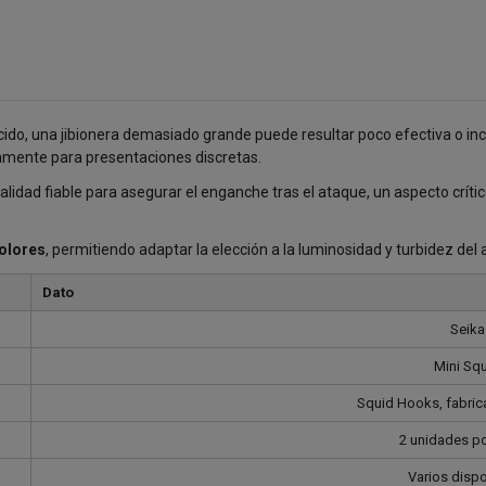
do, una jibionera demasiado grande puede resultar poco efectiva o inc
amente para presentaciones discretas.
lidad fiable para asegurar el enganche tras el ataque, un aspecto crít
olores
, permitiendo adaptar la elección a la luminosidad y turbidez del
Dato
Seika
Mini Sq
Squid Hooks, fabri
2 unidades por
Varios disp