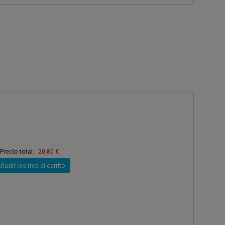
Precio total:
20,80 €
ñadir los tres al carrito