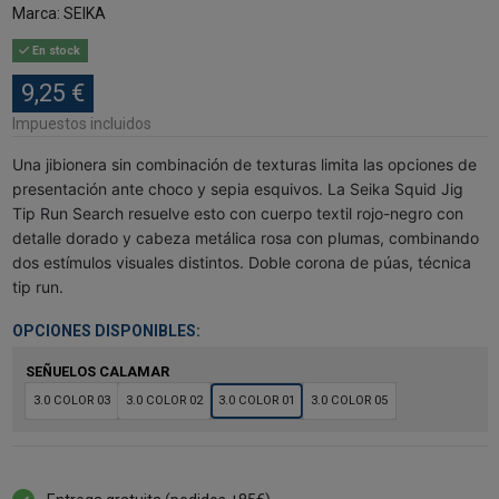
Marca:
SEIKA
En stock
9,25 €
Impuestos incluidos
Una jibionera sin combinación de texturas limita las opciones de
presentación ante choco y sepia esquivos. La Seika Squid Jig
Tip Run Search resuelve esto con cuerpo textil rojo-negro con
detalle dorado y cabeza metálica rosa con plumas, combinando
dos estímulos visuales distintos. Doble corona de púas, técnica
tip run.
OPCIONES DISPONIBLES:
SEÑUELOS CALAMAR
3.0 COLOR 03
3.0 COLOR 02
3.0 COLOR 01
3.0 COLOR 05