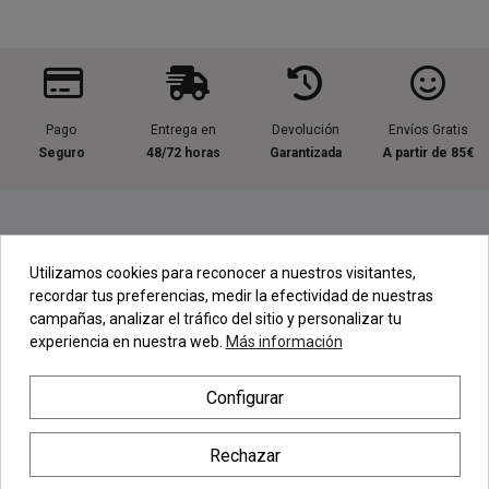
Pago
Entrega en
Devolución
Envíos Gratis
Seguro
48/72 horas
Garantizada
A partir de 85€
Información útil
Utilizamos cookies para reconocer a nuestros visitantes,
recordar tus preferencias, medir la efectividad de nuestras
Contacta con nosotros
campañas, analizar el tráfico del sitio y personalizar tu
experiencia en nuestra web.
Más información
Regístrate en nuestra Newsletter
Configurar
Newsletter
Rechazar