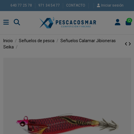
640 77 25 78
971 34 54 77
CONTACTO
Iniciar sesión
0
Inicio
Señuelos de pesca
Señuelos Calamar
Jibioneras
Seika