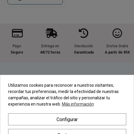
Pago
Entrega en
Devolución
Envíos Gratis
Seguro
48/72 horas
Garantizada
A partir de 85€
Información útil
Utilizamos cookies para reconocer a nuestros visitantes,
recordar tus preferencias, medir la efectividad de nuestras
Contacta con nosotros
campañas, analizar el tráfico del sitio y personalizar tu
experiencia en nuestra web.
Más información
Regístrate en nuestra Newsletter
Configurar
Newsletter