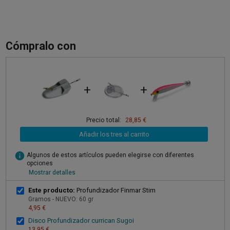
Cómpralo con
+
+
Precio total:
28,85 €
Añadir los tres al carrito
info
Algunos de estos artículos pueden elegirse con diferentes
opciones
Mostrar detalles
Este producto:
Profundizador Finmar Stim
Gramos - NUEVO: 60 gr
4,95 €
Disco Profundizador currican Sugoi
13,95 €