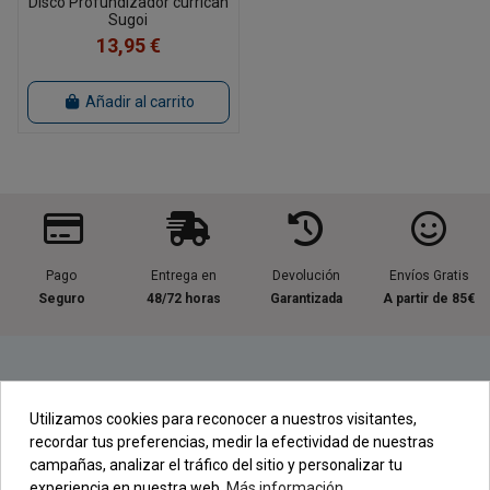
Disco Profundizador currican
Sugoi
13,95 €
Añadir al carrito
Pago
Entrega en
Devolución
Envíos Gratis
Seguro
48/72 horas
Garantizada
A partir de 85€
Información útil
Utilizamos cookies para reconocer a nuestros visitantes,
recordar tus preferencias, medir la efectividad de nuestras
Contacta con nosotros
campañas, analizar el tráfico del sitio y personalizar tu
experiencia en nuestra web.
Más información