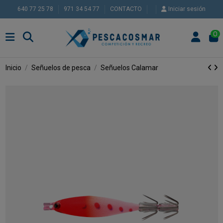
640 77 25 78
971 34 54 77
CONTACTO
Iniciar sesión
0
Inicio
Señuelos de pesca
Señuelos Calamar