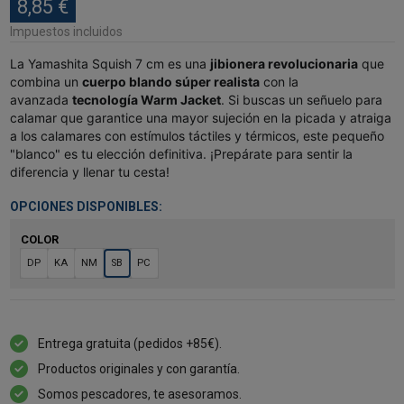
8,85 €
Impuestos incluidos
La Yamashita Squish 7 cm es una
jibionera revolucionaria
que
combina un
cuerpo blando súper realista
con la
avanzada
tecnología Warm Jacket
. Si buscas un señuelo para
calamar que garantice una mayor sujeción en la picada y atraiga
a los calamares con estímulos táctiles y térmicos, este pequeño
"blanco" es tu elección definitiva. ¡Prepárate para sentir la
diferencia y llenar tu cesta!
OPCIONES DISPONIBLES:
COLOR
DP
KA
NM
SB
PC
Entrega gratuita (pedidos +85€).
Productos originales y con garantía.
Somos pescadores, te asesoramos.