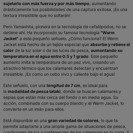
sujetarlo con más fuerza y por más tiempo
, aumentando
drásticamente tus posibilidades de una captura exitosa. ¡Es una
textura irresistible que no soltarán!
Pero Yamashita, pionera en la tecnología de cefalópodos, no se
detiene ahí. Ha incorporado su famosa tecnología
"Warm
Jacket"
a este pequeño señuelo. ¿Cómo funciona? El Warm
Jacket está hecho de un tejido especial que
absorbe y retiene el
calor
de la luz solar o de las luces de pesca,
aumentando su
temperatura en el agua entre 0.5 y 1 grado
. Este pequeño
aumento imita la temperatura de un pez vivo, creando un
atractivo térmico que los calamares detectan y encuentran
irresistible. ¡Es como un cebo vivo y caliente bajo el agua!
Este señuelo, con una
longitud de 7 cm
, es ideal para
la
modalidad de pesca tataki
, donde se buscan calamares y
sepias que están más cerca del fondo o en media agua. Su
acción, combinada con su cuerpo blando y el Warm Jacket, lo
convierte en un imán para ellos.
Está disponible en una
gran variedad de colores
, lo que te
permite adaptarte a una amplia gama de situaciones de pesca,
condiciones de luz o preferencias de los calamares en tu zona. Y