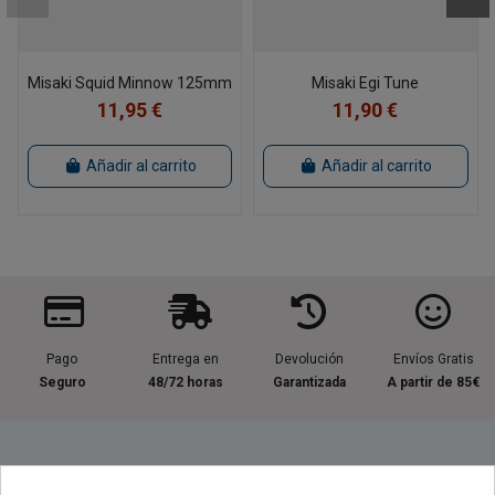
Misaki Squid Minnow 125mm
Misaki Egi Tune
11,95 €
11,90 €
Añadir al carrito
Añadir al carrito
Pago
Entrega en
Devolución
Envíos Gratis
Seguro
48/72 horas
Garantizada
A partir de 85€
Información útil