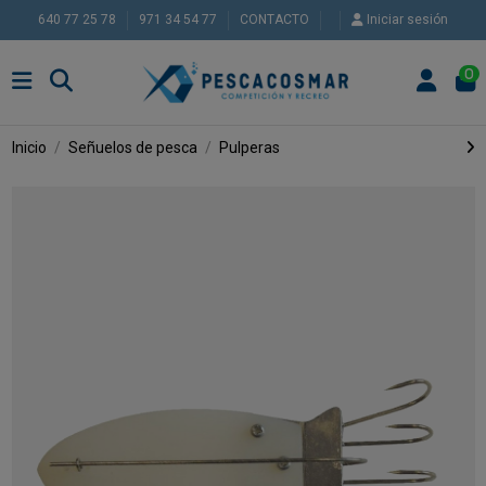
640 77 25 78
971 34 54 77
CONTACTO
Iniciar sesión
0
Inicio
Señuelos de pesca
Pulperas