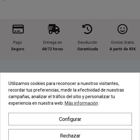
Pago
Entrega en
Devolución
Envíos Gratis
Seguro
48/72 horas
Garantizada
A partir de 85€
Información útil
Utilizamos cookies para reconocer a nuestros visitantes,
recordar tus preferencias, medir la efectividad de nuestras
Contacta con nosotros
campañas, analizar el tráfico del sitio y personalizar tu
experiencia en nuestra web.
Más información
Regístrate en nuestra Newsletter
Configurar
Newsletter
Rechazar