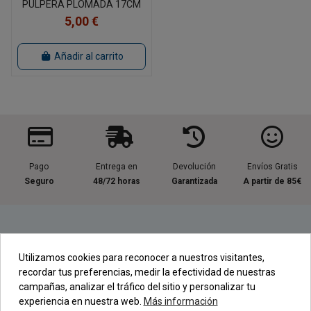
PULPERA PLOMADA 17CM
5,00 €
Añadir al carrito
Pago
Entrega en
Devolución
Envíos Gratis
Seguro
48/72 horas
Garantizada
A partir de 85€
Información útil
Utilizamos cookies para reconocer a nuestros visitantes,
recordar tus preferencias, medir la efectividad de nuestras
Contacta con nosotros
campañas, analizar el tráfico del sitio y personalizar tu
experiencia en nuestra web.
Más información