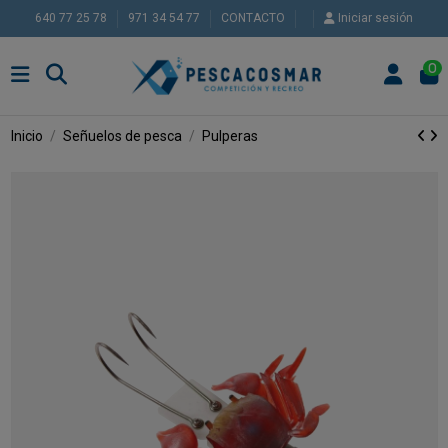
640 77 25 78
971 34 54 77
CONTACTO
Iniciar sesión
0
Inicio
Señuelos de pesca
Pulperas