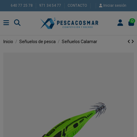
640 77 25 78
971 34 54 77
CONTACTO
Iniciar sesión
0
Inicio
Señuelos de pesca
Señuelos Calamar