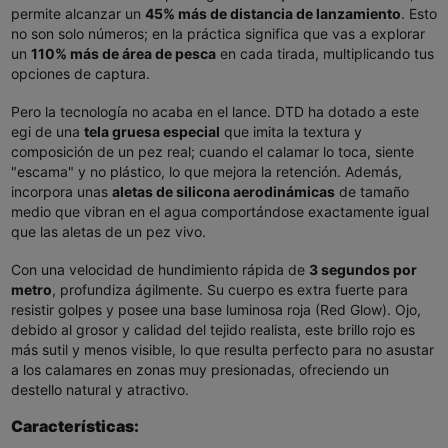
permite alcanzar un
45% más de distancia de lanzamiento
. Esto
no son solo números; en la práctica significa que vas a explorar
un
110% más de área de pesca
en cada tirada, multiplicando tus
opciones de captura.
Pero la tecnología no acaba en el lance. DTD ha dotado a este
egi de una
tela gruesa especial
que imita la textura y
composición de un pez real; cuando el calamar lo toca, siente
"escama" y no plástico, lo que mejora la retención. Además,
incorpora unas
aletas de silicona aerodinámicas
de tamaño
medio que vibran en el agua comportándose exactamente igual
que las aletas de un pez vivo.
Con una velocidad de hundimiento rápida de
3 segundos por
metro
, profundiza ágilmente. Su cuerpo es extra fuerte para
resistir golpes y posee una base luminosa roja (Red Glow). Ojo,
debido al grosor y calidad del tejido realista, este brillo rojo es
más sutil y menos visible, lo que resulta perfecto para no asustar
a los calamares en zonas muy presionadas, ofreciendo un
destello natural y atractivo.
Características: