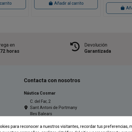
carrito
Añadir al carrito
Aña
rega en
Devolución
/72 horas
Garantizada
Contacta con nosotros
Náutica Cosmar
C. del Far, 2
Sant Antoni de Portmany
Illes Balears
971 34 54 77
okies para reconocer a nuestros visitantes, recordar tus preferencias, m