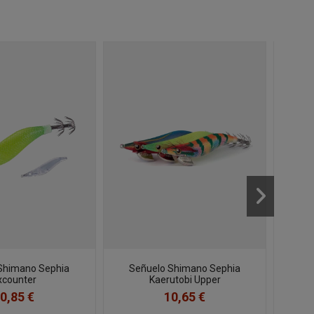
Shimano Sephia
Señuelo Shimano Sephia
Señu
xcounter
Kaerutobi Upper
0,85 €
10,65 €