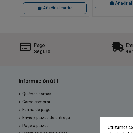
Añadir al 
Añadir al carrito
Pago
Ent
Seguro
48
Información útil
Quiénes somos
Cómo comprar
Forma de pago
Envío y plazos de entrega
Pago a plazos
Utilizamos co