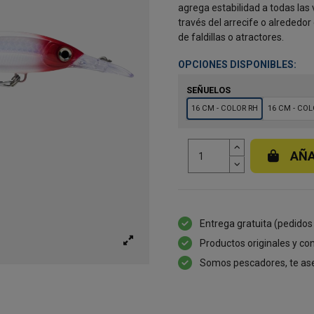
agrega estabilidad a todas las
través del arrecife o alrededo
de faldillas o atractores.
OPCIONES DISPONIBLES:
SEÑUELOS
16 CM - COLOR RH
16 CM - CO
AÑA
Entrega gratuita (pedidos
Productos originales y con
Somos pescadores, te as