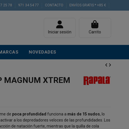
77 25 78
971 34 54 77
CONTACTO
ENVÍOS GRATIS * +85 €
Iniciar sesión
Carrito
MARCAS
NOVEDADES
P MAGNUM XTREM
eme de
poca profundidad
funciona a
más de 15 nudos
, lo
activar a los depredadores veloces de las profundidades. Los
acción de natación fuerte, mientras que la quilla de cola