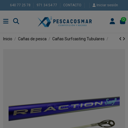
640 77 25 78
971 34 54 77
CONTACTO
Iniciar sesión
0
Inicio
Cañas de pesca
Cañas Surfcasting
Tubulares