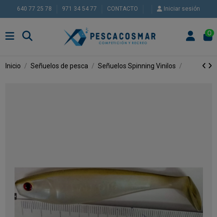
640 77 25 78
971 34 54 77
CONTACTO
Iniciar sesión
0
Inicio
Señuelos de pesca
Señuelos Spinning
Vinilos