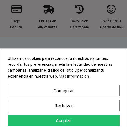
Pago
Entrega en
Devolución
Envíos Gratis
Seguro
48/72 horas
Garantizada
A partir de 85€
Información útil
Utilizamos cookies para reconocer a nuestros visitantes,
recordar tus preferencias, medir la efectividad de nuestras
Contacta con nosotros
campañas, analizar el tráfico del sitio y personalizar tu
experiencia en nuestra web.
Más información
Regístrate en nuestra Newsletter
Configurar
Newsletter
Rechazar
Aceptar