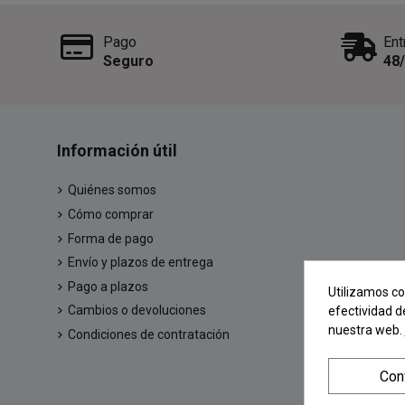
Pago
Ent
Seguro
48
Información útil
Quiénes somos
Cómo comprar
Forma de pago
Envío y plazos de entrega
Pago a plazos
Utilizamos co
Cambios o devoluciones
efectividad d
nuestra web.
Condiciones de contratación
Con