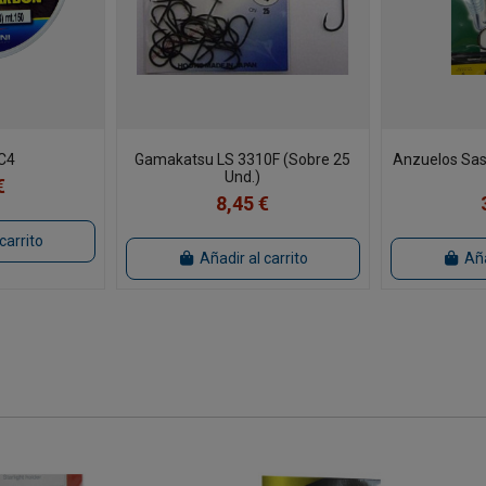
UC4
Gamakatsu LS 3310F (Sobre 25
Anzuelos Sas
Und.)
€
8,45 €
carrito
Añadir al carrito
Aña