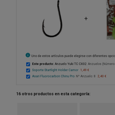
+
info
Uno de estos artículos puede elegirse con diferentes opc
Este producto:
Anzuelo Yuki TC CX02
Anzuelos (Número 
Soporte Startlight Holder Camor
1,49 €
Asari Fluorocarbon Chinu Pro
Nº Anzuelo: 8
2,40 €
16 otros productos en esta categoría: