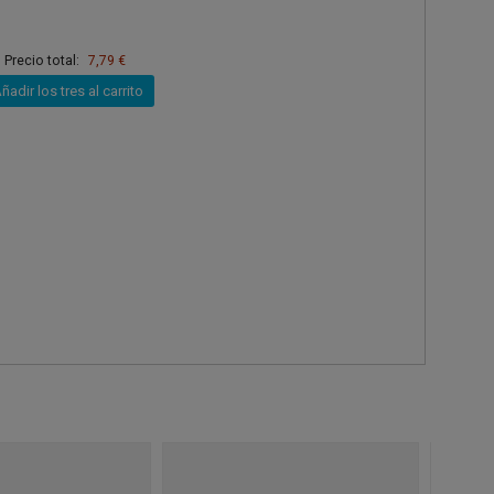
Precio total:
7,79 €
ñadir los tres al carrito