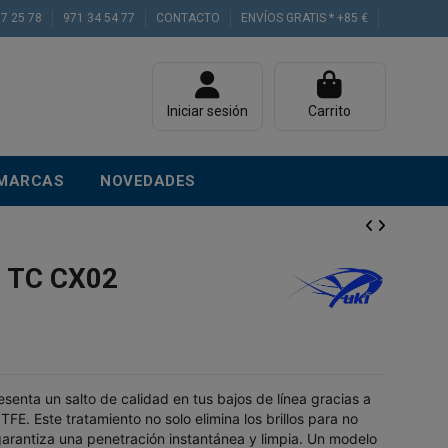
77 25 78
971 34 54 77
CONTACTO
ENVÍOS GRATIS * +85 €
Iniciar sesión
Carrito
MARCAS
NOVEDADES
 TC CX02
senta un salto de calidad en tus bajos de línea gracias a
FE. Este tratamiento no solo elimina los brillos para no
 garantiza una penetración instantánea y limpia. Un modelo