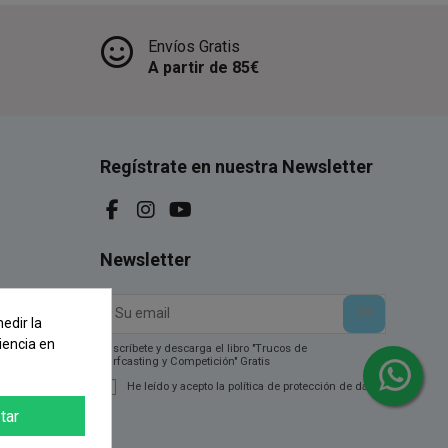
Envíos Gratis
A partir de 85€
Regístrate en nuestra Newsletter
Newsletter
edir la
iencia en
Suscríbete y descarga el libro "Trucos de
Surfcasting y Competición" Gratis
He leído y acepto la política de protección de datos.
tar