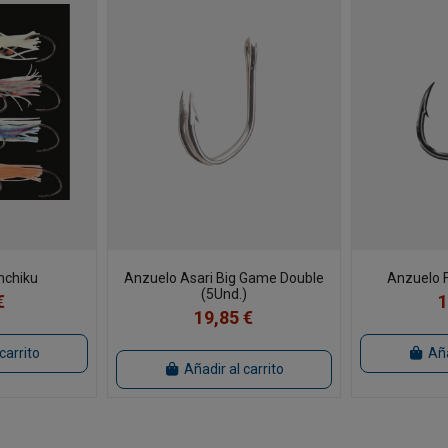
Inchiku
Anzuelo Asari Big Game Double
Anzuelo F
(5Und.)
€
1
19,85 €
carrito
Aña
Añadir al carrito