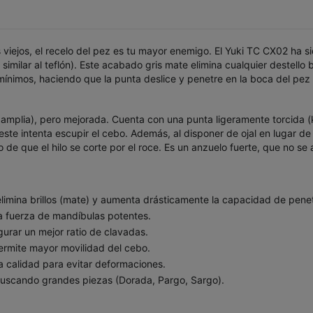
jos, el recelo del pez es tu mayor enemigo. El Yuki TC CX02 ha sido
similar al teflón). Este acabado gris mate elimina cualquier destello 
es mínimos, haciendo que la punta deslice y penetre en la boca del 
amplia), pero mejorada. Cuenta con una punta ligeramente torcida (kir
te intenta escupir el cebo. Además, al disponer de ojal en lugar de 
 de que el hilo se corte por el roce. Es un anzuelo fuerte, que no s
imina brillos (mate) y aumenta drásticamente la capacidad de penet
a fuerza de mandíbulas potentes.
urar un mejor ratio de clavadas.
permite mayor movilidad del cebo.
a calidad para evitar deformaciones.
buscando grandes piezas (Dorada, Pargo, Sargo).