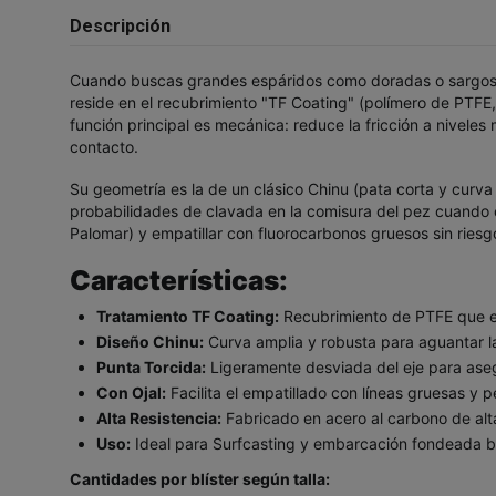
Descripción
Cuando buscas grandes espáridos como doradas o sargos vie
reside en el recubrimiento "TF Coating" (polímero de PTFE, 
función principal es mecánica: reduce la fricción a nivel
contacto.
Su geometría es la de un clásico Chinu (pata corta y curva 
probabilidades de clavada en la comisura del pez cuando es
Palomar) y empatillar con fluorocarbonos gruesos sin riesgo
Características:
Tratamiento TF Coating:
Recubrimiento de PTFE que el
Diseño Chinu:
Curva amplia y robusta para aguantar l
Punta Torcida:
Ligeramente desviada del eje para aseg
Con Ojal:
Facilita el empatillado con líneas gruesas y 
Alta Resistencia:
Fabricado en acero al carbono de alt
Uso:
Ideal para Surfcasting y embarcación fondeada 
Cantidades por blíster según talla: