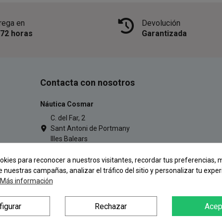
rega en
Devolución
/72 horas
Garantizada
Contacta con nosotros
Náutica Cosmar
C. del Far, 2
Sant Antoni de Portmany
Illes Balears
971 34 54 77
okies para reconocer a nuestros visitantes, recordar tus preferencias, m
pescacosmar@gmail.com
e nuestras campañas, analizar el tráfico del sitio y personalizar tu exper
Más información
figurar
Rechazar
Acep