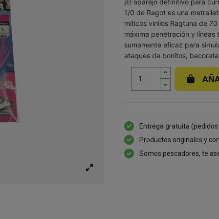
¡El aparejo definitivo para cu
1/0 de Ragot es una metrall
míticos vinilos Ragtuna de 
máxima penetración y líneas t
sumamente eficaz para simu
ataques de bonitos, bacoretas
AÑA
Entrega gratuita (pedidos
Productos originales y con
Somos pescadores, te as