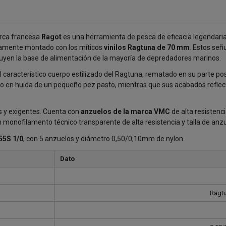
arca francesa
Ragot
es una herramienta de pesca de eficacia legendari
losamente montado con los míticos
vinilos Ragtuna de 70 mm
. Estos señ
uyen la base de alimentación de la mayoría de depredadores marinos.
 característico cuerpo estilizado del Ragtuna, rematado en su parte po
nado en huida de un pequeño pez pasto, mientras que sus acabados reflec
s y exigentes. Cuenta con
anzuelos de la marca VMC
de alta resistenc
n monofilamento técnico transparente de alta resistencia y talla de anz
55S 1/0
, con 5 anzuelos y diámetro 0,50/0,10mm de nylon.
Dato
Ragt