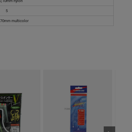
/0,10mm nylon
5
70mm multicolor