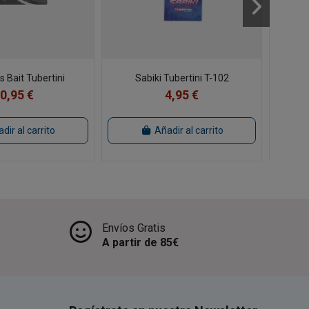
 Bait Tubertini
Sabiki Tubertini T-102
Metra
0,95 €
4,95 €
dir al carrito
Añadir al carrito
Envíos Gratis
A partir de 85€