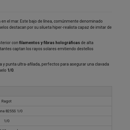
a en el mar. Este bajo de línea, comúnmente denominado
uelos destacan por su silueta hiper-realista capaz de imitar de
sterior con
filamentos y fibras holográficas
de alta
tantes captan los rayos solares emitiendo destellos
ia y punta ultra-afilada, perfectos para asegurar una clavada
uelo
1/0
.
Ragot
una 8255S 1/0
1/0