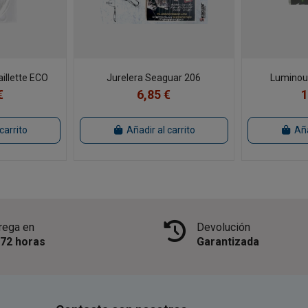
aillette ECO
Jurelera Seaguar 206
Luminous
€
6,85 €
1
carrito
Añadir al carrito
Aña
rega en
Devolución
/72 horas
Garantizada