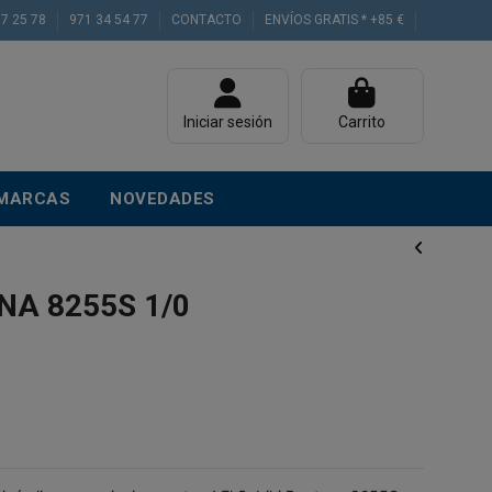
77 25 78
971 34 54 77
CONTACTO
ENVÍOS GRATIS * +85 €
Iniciar sesión
Carrito
MARCAS
NOVEDADES
NA 8255S 1/0