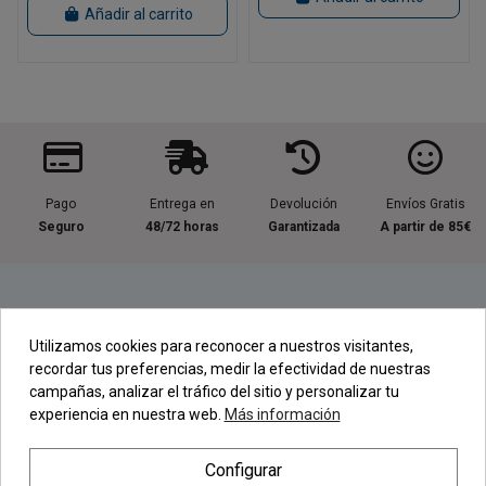
Añadir al carrito
Pago
Entrega en
Devolución
Envíos Gratis
Seguro
48/72 horas
Garantizada
A partir de 85€
Información útil
Utilizamos cookies para reconocer a nuestros visitantes,
recordar tus preferencias, medir la efectividad de nuestras
Contacta con nosotros
campañas, analizar el tráfico del sitio y personalizar tu
experiencia en nuestra web.
Más información
Regístrate en nuestra Newsletter
Configurar