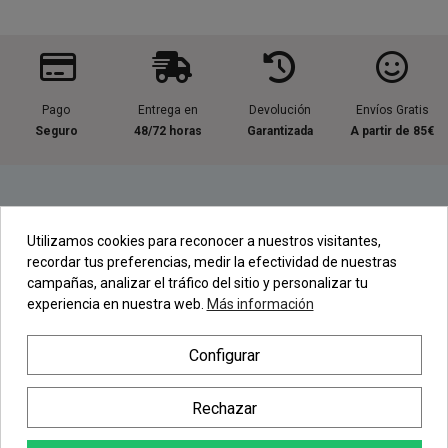
Pago
Entrega en
Devolución
Envíos Gratis
Seguro
48/72 horas
Garantizada
A partir de 85€
Información útil
Utilizamos cookies para reconocer a nuestros visitantes,
recordar tus preferencias, medir la efectividad de nuestras
Contacta con nosotros
campañas, analizar el tráfico del sitio y personalizar tu
experiencia en nuestra web.
Más información
Regístrate en nuestra Newsletter
Configurar
Newsletter
Rechazar