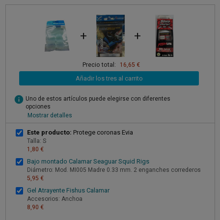
+
+
Precio total:
16,65 €
Añadir los tres al carrito
info
Uno de estos artículos puede elegirse con diferentes
opciones
Mostrar detalles
Este producto:
Protege coronas Evia
Talla: S
1,80 €
Bajo montado Calamar Seaguar Squid Rigs
Diámetro: Mod. MI005 Madre 0.33 mm. 2 enganches correderos
5,95 €
Gel Atrayente Fishus Calamar
Accesorios: Anchoa
8,90 €