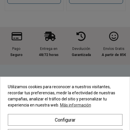
Pago
Entrega en
Devolución
Envíos Gratis
Seguro
48/72 horas
Garantizada
A partir de 85€
Información útil
Utilizamos cookies para reconocer a nuestros visitantes,
recordar tus preferencias, medir la efectividad de nuestras
Contacta con nosotros
campañas, analizar el tráfico del sitio y personalizar tu
experiencia en nuestra web.
Más información
Regístrate en nuestra Newsletter
Configurar