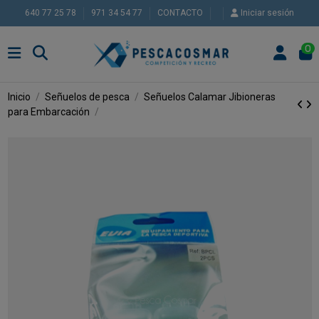
640 77 25 78
971 34 54 77
CONTACTO
Iniciar sesión
0
Inicio
Señuelos de pesca
Señuelos Calamar
Jibioneras
para Embarcación