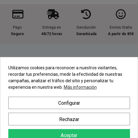
Pago
Entrega en
Devolución
Envíos Gratis
Seguro
48/72 horas
Garantizada
A partir de 85€
Información útil
Utilizamos cookies para reconocer a nuestros visitantes,
recordar tus preferencias, medir la efectividad de nuestras
Contacta con nosotros
campañas, analizar el tráfico del sitio y personalizar tu
experiencia en nuestra web.
Más información
Regístrate en nuestra Newsletter
Configurar
Newsletter
Rechazar
Aceptar