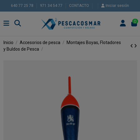
640 77 25 78
971 34 54 77
CONTACTO
Iniciar sesión
0
Inicio
Accesorios de pesca
Montajes
Boyas, Flotadores
y Buldos de Pesca