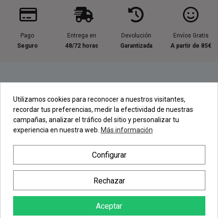
Pago
Entrega en
Devolución
Envíos Gratis
Seguro
48/72 horas
Garantizada
A partir de 85€
Información útil
Utilizamos cookies para reconocer a nuestros visitantes,
recordar tus preferencias, medir la efectividad de nuestras
Contacta con nosotros
campañas, analizar el tráfico del sitio y personalizar tu
experiencia en nuestra web.
Más información
Regístrate en nuestra Newsletter
Configurar
Newsletter
Rechazar
Aceptar
AÑADIR AL CARRITO