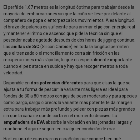
El perfil de 1.67 metros es la longitud óptima para trabajar desde la
mayoría de embarcaciones sin que la caña se lleve por delante al
compañero de popa o entorpezca los movimientos. A esa longitud,
el brazo de palanca es suficiente para animar el jig con energía real
y mantener el ritmo de ascenso que pide la técnica sin que el
pescador acabe agotado después de dos horas de jigging continuo.
Las
anillas de SiC
(Silicon Carbide) en toda la longitud permiten
que el trenzado o el monofilamento corra sin fricción en las
recuperaciones más rápidas, lo que es especialmente importante
cuando el pez ataca en subida y hay que recoger metros a toda
velocidad.
Disponible en
dos potencias diferentes
para que elijas la que se
ajusta a tu forma de pescar: la variante más ligera es ideal para
fondos de 30 a 80 metros con jigs de peso moderado y para species
como pargo, sargo o breca; la variante más potente te da margen
extra para trabajar más profundo y pelear con piezas más grandes
sin que la caña se quede corta en el momento decisivo. La
empuñadura de EVA
absorbe la vibración en las jornadas largas y
mantiene el agarre seguro en cualquier condición de mar.
Hart es una de esas marcas españolas que conoce bien qué