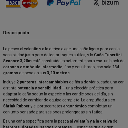
Descripción
La pesca al volantín y a la deriva exige una caña ligera pero con la
sensibilidad justa para detectar toques sutiles, y la
Caña Tubertini
Seacore 3,20m
está construida exactamente para eso: un blank de
carbono de módulo intermedio
, fino y equilibrado, con solo
234
gramos
de peso en sus
3,20 metros
.
Incluye
2 punteras intercambiables
de fibra de vidrio, cada una con
distinta
potencia y sensibilidad
— una elección práctica para
adaptar la caña según la especie o las condiciones del día, sin
necesidad de cambiar de equipo completo. La empuñadura en
Shrink Rubber
y el portacarretes
ergonómico
completan un
conjunto pensado para sesiones prolongadas sin fatiga.
Es una caña específica para la pesca al
volantín y a la deriva
de
herreras, doradas, sargos y bremas
— especies que exigen