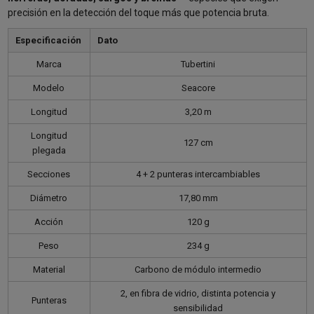
precisión en la detección del toque más que potencia bruta.
Especificación
Dato
Marca
Tubertini
Modelo
Seacore
Longitud
3,20 m
Longitud
127 cm
plegada
Secciones
4 + 2 punteras intercambiables
Diámetro
17,80 mm
Acción
120 g
Peso
234 g
Material
Carbono de módulo intermedio
2, en fibra de vidrio, distinta potencia y
Punteras
sensibilidad