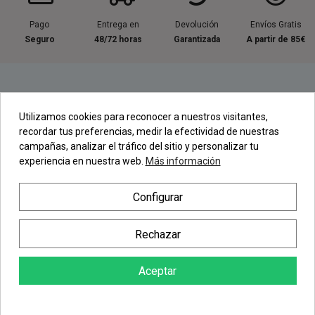
Pago
Entrega en
Devolución
Envíos Gratis
Seguro
48/72 horas
Garantizada
A partir de 85€
Información útil
Utilizamos cookies para reconocer a nuestros visitantes,
recordar tus preferencias, medir la efectividad de nuestras
Contacta con nosotros
campañas, analizar el tráfico del sitio y personalizar tu
experiencia en nuestra web.
Más información
Regístrate en nuestra Newsletter
Configurar
Newsletter
Rechazar
Aceptar
AÑADIR AL CARRITO