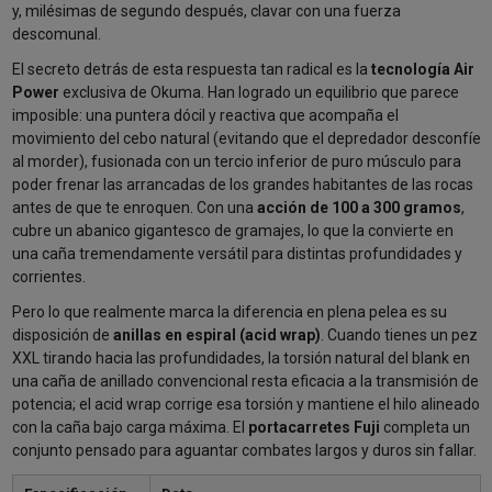
y, milésimas de segundo después, clavar con una fuerza
descomunal.
El secreto detrás de esta respuesta tan radical es la
tecnología Air
Power
exclusiva de Okuma. Han logrado un equilibrio que parece
imposible: una puntera dócil y reactiva que acompaña el
movimiento del cebo natural (evitando que el depredador desconfíe
al morder), fusionada con un tercio inferior de puro músculo para
poder frenar las arrancadas de los grandes habitantes de las rocas
antes de que te enroquen. Con una
acción de 100 a 300 gramos
,
cubre un abanico gigantesco de gramajes, lo que la convierte en
una caña tremendamente versátil para distintas profundidades y
corrientes.
Pero lo que realmente marca la diferencia en plena pelea es su
disposición de
anillas en espiral (acid wrap)
. Cuando tienes un pez
XXL tirando hacia las profundidades, la torsión natural del blank en
una caña de anillado convencional resta eficacia a la transmisión de
potencia; el acid wrap corrige esa torsión y mantiene el hilo alineado
con la caña bajo carga máxima. El
portacarretes Fuji
completa un
conjunto pensado para aguantar combates largos y duros sin fallar.