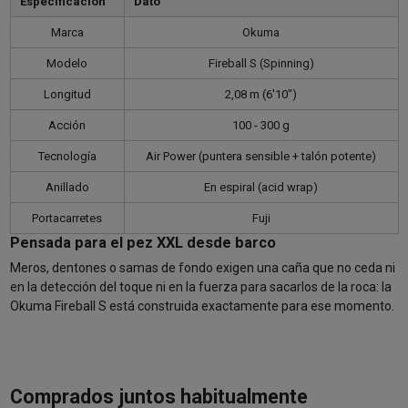
Especificación
Dato
Marca
Okuma
Modelo
Fireball S (Spinning)
Longitud
2,08 m (6'10")
Acción
100 - 300 g
Tecnología
Air Power (puntera sensible + talón potente)
Anillado
En espiral (acid wrap)
Portacarretes
Fuji
Pensada para el pez XXL desde barco
Meros, dentones o samas de fondo exigen una caña que no ceda ni
en la detección del toque ni en la fuerza para sacarlos de la roca: la
Okuma Fireball S está construida exactamente para ese momento.
Comprados juntos habitualmente